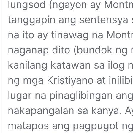
lungsod (ngayon ay Montm
tanggapin ang sentensya s
na ito ay tinawag na Mont
naganap dito (bundok ng m
kanilang katawan sa ilog 
ng mga Kristiyano at inil
lugar na pinaglibingan an
nakapangalan sa kanya. Ay
matapos ang pagpugot ng u