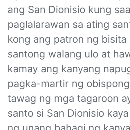
ang San Dionisio kung sa
paglalarawan sa ating san
kong ang patron ng bisita
santong walang ulo at h
kamay ang kanyang napugo
pagka-martir ng obispong 
tawag ng mga tagaroon ay
santo si San Dionisio kay
ng unang bahagi ng kanyan