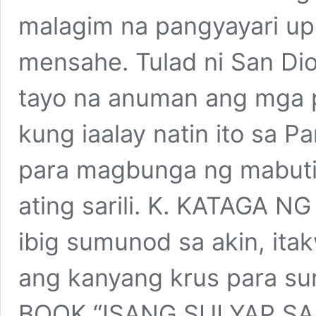
malagim na pangyayari u
mensahe. Tulad ni San Di
tayo na anuman ang mga p
kung iaalay natin ito sa P
para magbunga ng mabuti 
ating sarili. K. KATAGA 
ibig sumunod sa akin, itak
ang kanyang krus para s
BOOK “ISANG SULYAP SA