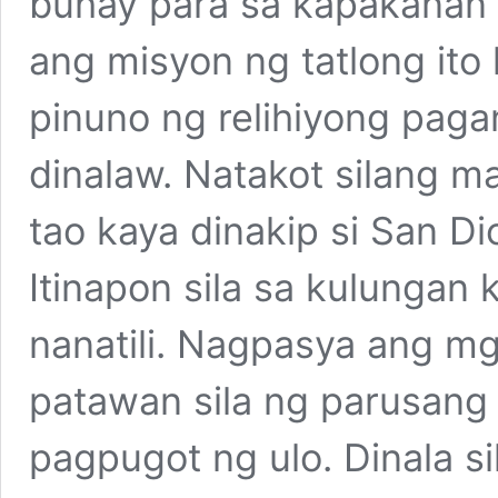
buhay para sa kapakana
ang misyon ng tatlong it
pinuno ng relihiyong paga
dinalaw. Natakot silang 
tao kaya dinakip si San D
Itinapon sila sa kulungan
nanatili. Nagpasya ang mg
patawan sila ng parusan
pagpugot ng ulo. Dinala s