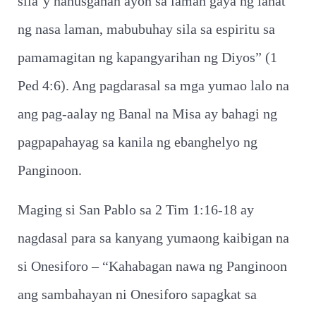
sila’y nahusgahan ayon sa laman gaya ng lahat
ng nasa laman, mabubuhay sila sa espiritu sa
pamamagitan ng kapangyarihan ng Diyos” (1
Ped 4:6). Ang pagdarasal sa mga yumao lalo na
ang pag-aalay ng Banal na Misa ay bahagi ng
pagpapahayag sa kanila ng ebanghelyo ng
Panginoon.
Maging si San Pablo sa 2 Tim 1:16-18 ay
nagdasal para sa kanyang yumaong kaibigan na
si Onesiforo – “Kahabagan nawa ng Panginoon
ang sambahayan ni Onesiforo sapagkat sa