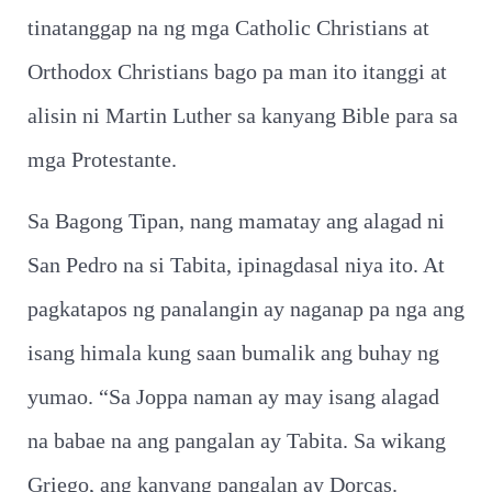
tinatanggap na ng mga Catholic Christians at
Orthodox Christians bago pa man ito itanggi at
alisin ni Martin Luther sa kanyang Bible para sa
mga Protestante.
Sa Bagong Tipan, nang mamatay ang alagad ni
San Pedro na si Tabita, ipinagdasal niya ito. At
pagkatapos ng panalangin ay naganap pa nga ang
isang himala kung saan bumalik ang buhay ng
yumao. “Sa Joppa naman ay may isang alagad
na babae na ang pangalan ay Tabita. Sa wikang
Griego, ang kanyang pangalan ay Dorcas.