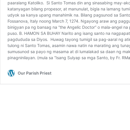
paaralang Katoliko. Si Santo Tomas din ang sinasabing may-akd
katanyagan bilang propesor, at manunulat, bigla na lamang tum
udyok sa kanya upang manahimik na. Bilang pagsunod sa Santo 
Fossanova, Italy noong March 7, 1274. Ngayong araw ang paggun
binigyan pa ng bansag na “the Angelic Doctor” o mala-angel na 
puso. B. HAMON SA BUHAY Narito ang isang santo na nagpapatun
pagdududa sa Diyos. Huwag tayong tumigil sa pag-aaral ng at
tulong ni Santo Tomas, asamin nawa natin na marating ang tu
sumusunod sa payo ng masama at di lumalakad sa daan ng ma
pinagninilayan. (mula sa “Isang Sulyap sa mga Santo, by Fr. RM
Our Parish Priest