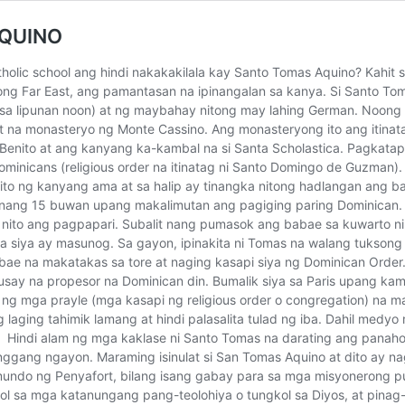
AQUINO
c school ang hindi nakakakilala kay Santo Tomas Aquino? Kahit sa 
g Far East, ang pamantasan na ipinangalan sa kanya. Si Santo Tom
 sa lipunan noon) at ng maybahay nitong may lahing German. Noong 1
 na monasteryo ng Monte Cassino. Ang monasteryong ito ang itinat
Benito at ang kanyang ka-kambal na si Santa Scholastica. Pagkatap
minicans (religious order na itinatag ni Santo Domingo de Guzman)
ito ng kanyang ama at sa halip ay tinangka nitong hadlangan ang b
syo nang 15 buwan upang makalimutan ang pagiging paring Dominican.
 nito ang pagpapari. Subalit nang pumasok ang babae sa kuwarto ni
 siya ay masunog. Sa gayon, ipinakita ni Tomas na walang tukson
e na makatakas sa tore at naging kasapi siya ng Dominican Order. 
husay na propesor na Dominican din. Bumalik siya sa Paris upang ka
 ng mga prayle (mga kasapi ng religious order o congregation) na 
laging tahimik lamang at hindi palasalita tulad ng iba. Dahil medy
pi. Hindi alam ng mga kaklase ni Santo Tomas na darating ang panaho
ang ngayon. Maraming isinulat si San Tomas Aquino at dito ay nag
ymundo ng Penyafort, bilang isang gabay para sa mga misyonerong 
ol sa mga katanungang pang-teolohiya o tungkol sa Diyos, at pina