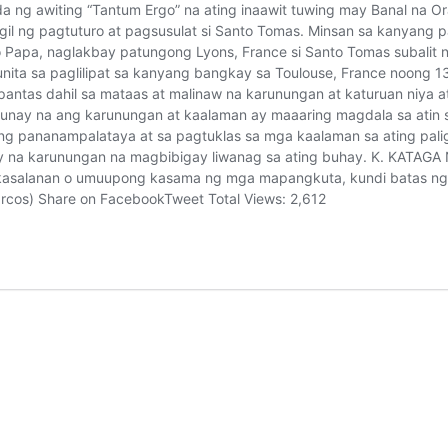
a ng awiting “Tantum Ergo” na ating inaawit tuwing may Banal na O
igil ng pagtuturo at pagsusulat si Santo Tomas. Minsan sa kanyang
Papa, naglakbay patungong Lyons, France si Santo Tomas subalit n
ita sa paglilipat sa kanyang bangkay sa Toulouse, France noong 13
pantas dahil sa mataas at malinaw na karunungan at katuruan niya a
ay na ang karunungan at kaalaman ay maaaring magdala sa atin sa 
ing pananampalataya at sa pagtuklas sa mga kaalaman sa ating pal
nay na karunungan na magbibigay liwanag sa ating buhay. K. KATA
kasalanan o umuupong kasama ng mga mapangkuta, kundi batas ng 
arcos) Share on FacebookTweet Total Views: 2,612