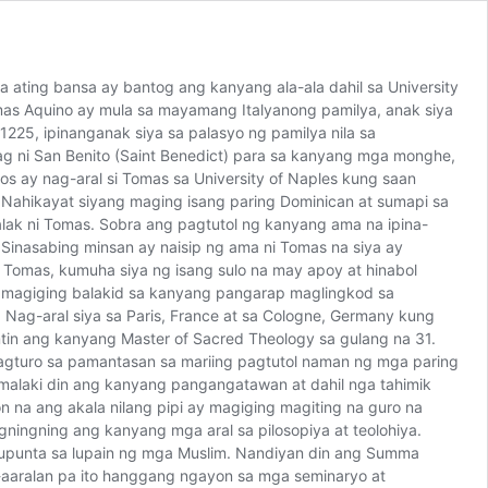
ating bansa ay bantog ang kanyang ala-ala dahil sa University
as Aquino ay mula sa mayamang Italyanong pamilya, anak siya
225, ipinanganak siya sa palasyo ng pamilya nila sa
ag ni San Benito (Saint Benedict) para sa kanyang mga monghe,
os ay nag-aral si Tomas sa University of Naples kung saan
. Nahikayat siyang maging isang paring Dominican at sumapi sa
alak ni Tomas. Sobra ang pagtutol ng kanyang ama na ipina-
 Sinasabing minsan ay naisip ng ama ni Tomas na siya ay
 Tomas, kumuha siya ng isang sulo na may apoy at hinabol
g magiging balakid sa kanyang pangarap maglingkod sa
Nag-aral siya sa Paris, France at sa Cologne, Germany kung
mtin ang kanyang Master of Sacred Theology sa gulang na 31.
magturo sa pamantasan sa mariing pagtutol naman ng mga paring
o malaki din ang kanyang pangangatawan at dahil nga tahimik
n na ang akala nilang pipi ay magiging magiting na guro na
ningning ang kanyang mga aral sa pilosopiya at teolohiya.
pupunta sa lupain ng mga Muslim. Nandiyan din ang Summa
g-aaralan pa ito hanggang ngayon sa mga seminaryo at