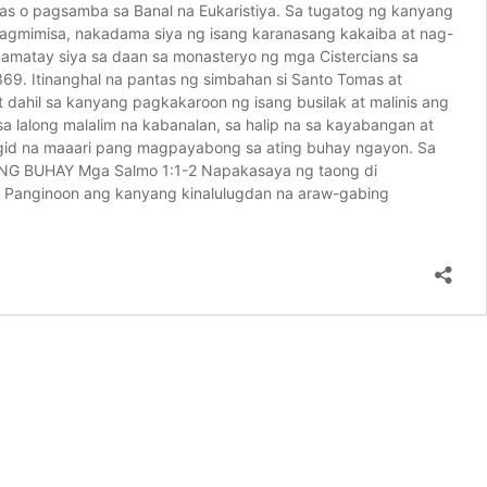
ras o pagsamba sa Banal na Eukaristiya. Sa tugatog ng kanyang
 pagmimisa, nakadama siya ng isang karanasang kakaiba at nag-
amatay siya sa daan sa monasteryo ng mga Cistercians sa
69. Itinanghal na pantas ng simbahan si Santo Tomas at
t dahil sa kanyang pagkakaroon ng isang busilak at malinis ang
lalong malalim na kabanalan, sa halip na sa kayabangan at
igid na maaari pang magpayabong sa ating buhay ngayon. Sa
GA NG BUHAY Mga Salmo 1:1-2 Napakasaya ng taong di
Panginoon ang kanyang kinalulugdan na araw-gabing