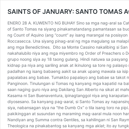
SAINTS OF JANUARY: SANTO TOMAS 
ENERO 28 A. KUWENTO NG BUHAY Sino sa mga nag-aral sa Catholi
of Santo Tomas na siyang pinakamatandang pamantasan sa buon
ng Count of Aquino (ang “count” ay isang marangal na posisyon
Roccasecca. Una siyang pinag-aral ng mga magulang sa malapit
ang mga Benedictines. Dito sa Monte Cassino nakalibing si San 
nakahalubilo niya ang mga miyembro ng Order of Preachers o Do
grupo noong siya ay 18 taong gulang. Hindi natuwa sa pasyang 
kidnap pa niya ang sariling anak at ikinulong sa tore ng pala
padalhan ng isang babaeng aakit sa anak upang mawala sa isip
papalabas ang babae. Tumakbo papalayo ang babae sa takot na
Panginoon. Tinulungan si Tomas ng kanyang mga kapatid na baba
saan naging guro niya ang Dakilang San Alberto na sikat at ma
Kasama ni San Buenaventura, ipinagtanggol niya ang karapatan
diyosesano. Sa kanyang pag-aaral, si Santo Tomas ay napansing 
siya, nabansagan siya na “the Dumb Ox” o tila isang toro na pi
pakikinggan at susundan ng maraming mag-aaral mula noon hangg
Nandiyan ang Summa contra Gentiles, sa kahilingan ni San Ra
Theologica na pinakabantog sa kanyang mga aklat; ito ay tungk