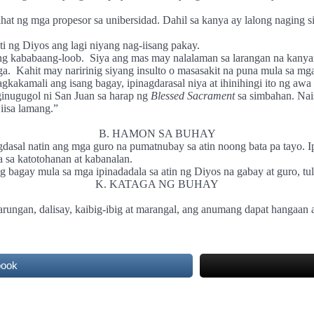
at ng mga propesor sa unibersidad. Dahil sa kanya ay lalong naging s
i ng Diyos ang lagi niyang nag-iisang pakay.
ang kababaang-loob.
Siya ang mas may nalalaman sa larangan na kanyang
ga.
Kahit may naririnig siyang insulto o masasakit na puna mula sa mga 
agkakamali ang isang bagay, ipinagdarasal niya at ihinihingi ito ng aw
inugugol ni San Juan sa harap ng
Blessed
Sacrament
sa simbahan. Nai
iisa lamang.”
B. HAMON SA BUHAY
gdasal natin ang mga guro na pumatnubay sa atin noong bata pa tayo. I
 sa katotohanan at kabanalan.
agay mula sa mga ipinadadala sa atin ng Diyos na gabay at guro, tul
K. KATAGA NG BUHAY
atarungan, dalisay, kaibig-ibig at marangal, ang anumang dapat hangaan
book