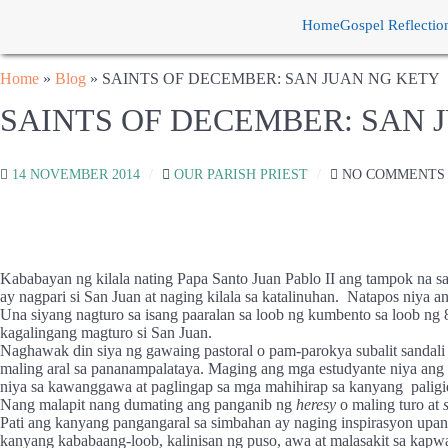
Home
Gospel Reflectio
Home
»
Blog
»
SAINTS OF DECEMBER: SAN JUAN NG KETY
SAINTS OF DECEMBER: SAN 
14 NOVEMBER 2014
OUR PARISH PRIEST
NO COMMENTS
Kababayan ng kilala nating Papa Santo Juan Pablo II ang tampok na sa
ay nagpari si San Juan at naging kilala sa katalinuhan.
Natapos niya a
Una siyang nagturo sa isang paaralan sa loob ng kumbento sa loob ng 8
kagalingang magturo si San Juan.
Naghawak din siya ng gawaing pastoral o pam-parokya subalit sandali l
maling aral sa pananampalataya. Maging ang mga estudyante niya ang n
niya sa kawanggawa at paglingap sa mga mahihirap sa kanyang
paligi
Nang malapit nang dumating ang panganib ng
heresy
o maling turo at
Pati ang kanyang pangangaral sa simbahan ay naging inspirasyon upang
kanyang kababaang-loob, kalinisan ng puso, awa at malasakit sa kapwa a