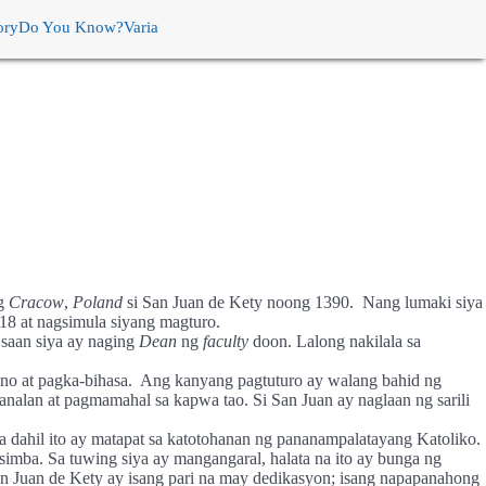
ory
Do You Know?
Varia
ng
Cracow
,
Poland
si San Juan de Kety noong 1390.
Nang lumaki siya
8 at nagsimula siyang magturo.
saan siya ay naging
Dean
ng
faculty
doon. Lalong nakilala sa
no at pagka-bihasa.
Ang kanyang pagtuturo ay walang bahid ng
analan at pagmamahal sa kapwa tao. Si San Juan ay naglaan ng sarili
a dahil ito ay matapat sa katotohanan ng pananampalatayang Katoliko.
imba. Sa tuwing siya ay mangangaral, halata na ito ay bunga ng
an Juan de Kety ay isang pari na may dedikasyon; isang napapanahong