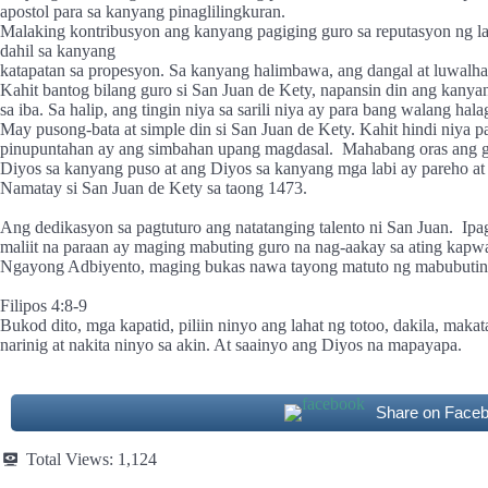
apostol para sa kanyang pinaglilingkuran.
Malaking kontribusyon ang kanyang pagiging guro sa reputasyon ng lah
dahil sa kanyang
katapatan sa propesyon. Sa kanyang halimbawa, ang dangal at luwalhat
Kahit bantog bilang guro si San Juan de Kety, napansin din ang kany
sa iba. Sa halip, ang tingin niya sa sarili niya ay para bang walang hala
May pusong-bata at simple din si San Juan de Kety. Kahit hindi niya p
pinupuntahan ay ang simbahan upang magdasal.
Mahabang oras ang g
Diyos sa kanyang puso at ang Diyos sa kanyang mga labi ay pareho at 
Namatay si San Juan de Kety sa taong 1473.
Ang dedikasyon sa pagtuturo ang natatanging talento ni San Juan.
Ipa
maliit na paraan ay maging mabuting guro na nag-aakay sa ating kapwa
Ngayong Adbiyento, maging bukas nawa tayong matuto ng mabubuting b
Filipos 4:8-9
Bukod dito, mga kapatid, piliin ninyo ang lahat ng totoo, dakila, mak
narinig at nakita ninyo sa akin. At saainyo ang Diyos na mapayapa.
Share on Face
Total Views:
1,124