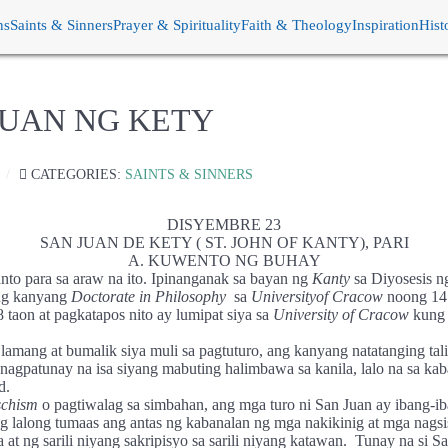
ns
Saints & Sinners
Prayer & Spirituality
Faith & Theology
Inspiration
Hist
JUAN NG KETY
CATEGORIES:
SAINTS & SINNERS
DISYEMBRE 23
SAN JUAN DE KETY ( ST. JOHN OF KANTY), PARI
A. KUWENTO NG BUHAY
nto para sa araw na ito. Ipinanganak sa bayan ng
Kanty
sa Diyosesis 
ng kanyang
Doctorate
in
Philosophy
sa
University
of
Cracow
noong 141
 taon at pagkatapos nito ay lumipat siya sa
University of Cracow
kung 
amang at bumalik siya muli sa pagtuturo, ang kanyang natatanging tali
agpatunay na isa siyang mabuting halimbawa sa kanila, lalo na sa kab
d.
schism
o pagtiwalag sa simbahan, ang mga turo ni San Juan ay ibang-ib
 lalong tumaas ang antas ng kabanalan ng mga nakikinig at mga nagsis
t ng sarili niyang sakripisyo sa sarili niyang katawan.
Tunay na si S