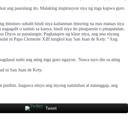
ikat ang paaralang ito. Malaking inspirasyon siya ng mga kapwa guro
 itinuturo subalit hindi niya kailanman itinuring na mas mataas siya
nagagalit o naiinis sa kanya, hindi niya ito pinapansin o pinapatulan.
a sa Diyos sa panalangin. Pagkatapos ng klase niya, ang una niyang
sulat ni Papa Clemente XIII tungkol kay San Juan de Kety: “Ang
pagdasal natin ang ating mga guro ngayon.
Nawa tayo din sa ating
ad ni San Juan de Kety.
 at purihin. Isagawa ninyo ang inyong natutuhan at natanggap, ang
Tweet