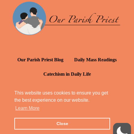
Our Parish Priest Blog
Daily Mass Readings
Catechism in Daily Life
Daily Inspiration: St. Francis de Sales
This website uses cookies to ensure you get
the best experience on our website.
YT: Tambuli ng Kagalakan
Learn More
Close
© Our Parish Priest 2022 - 2026
All Rights Reserved