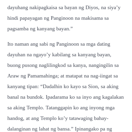
dayuhang nakipagkaisa sa bayan ng Diyos, na siya’y
hindi papayagan ng Panginoon na makisama sa
pagsamba ng kanyang bayan.”
Ito naman ang sabi ng Panginoon sa mga dating
dayuhan na ngayo’y kabilang sa kanyang bayan,
buong pusong naglilingkod sa kanya, nangingilin sa
Araw ng Pamamahinga; at matapat na nag-iingat sa
kanyang tipan: “Dadalhin ko kayo sa Sion, sa aking
banal na bundok. Ipadarama ko sa inyo ang kagalakan
sa aking Templo. Tatanggapin ko ang inyong mga
handog, at ang Templo ko’y tatawaging bahay-
dalanginan ng lahat ng bansa.” Ipinangako pa ng