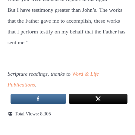
But I have testimony greater than John’s. The works
that the Father gave me to accomplish, these works
that I perform testify on my behalf that the Father has
sent me.”
Scripture readings, thanks to
Word & Life
Publications
.
Total Views:
8,305