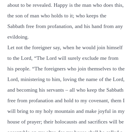
about to be revealed. Happy is the man who does this,
the son of man who holds to it; who keeps the
Sabbath free from profanation, and his hand from any
evildoing.
Let not the foreigner say, when he would join himself
to the Lord, “The Lord will surely exclude me from
his people. “The foreigners who join themselves to the
Lord, ministering to him, loving the name of the Lord,
and becoming his servants – all who keep the Sabbath
free from profanation and hold to my covenant, them I
will bring to my holy mountain and make joyful in my
house of prayer; their holocausts and sacriﬁces will be