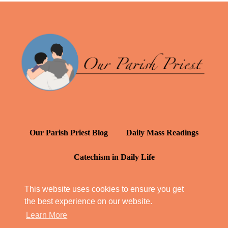
Our Parish Priest Blog
Daily Mass Readings
Catechism in Daily Life
Daily Inspiration: St. Francis de Sales
This website uses cookies to ensure you get
the best experience on our website.
YT: Tambuli ng Kagalakan
Learn More