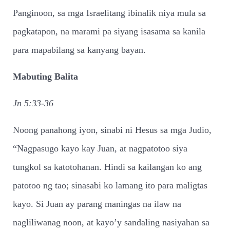
Panginoon, sa mga Israelitang ibinalik niya mula sa
pagkatapon, na marami pa siyang isasama sa kanila
para mapabilang sa kanyang bayan.
Mabuting Balita
Jn 5:33-36
Noong panahong iyon, sinabi ni Hesus sa mga Judio,
“Nagpasugo kayo kay Juan, at nagpatotoo siya
tungkol sa katotohanan. Hindi sa kailangan ko ang
patotoo ng tao; sinasabi ko lamang ito para maligtas
kayo. Si Juan ay parang maningas na ilaw na
nagliliwanag noon, at kayo’y sandaling nasiyahan sa