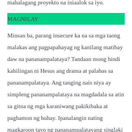
mahalagang proyekto na iniaalok sa iyo.
MAGNILAY
Minsan ba, parang insecure ka na sa mga taong
malakas ang pagpapahayag ng kanilang matibay
daw na pananampalataya? Tandaan mong hindi
kahilingan ni Hesus ang drama at palabas sa
pananampalataya. Ang tanging nais niya ay
simpleng pananampalataya na magdadala sa atin
sa gitna ng mga karaniwang pakikibaka at
paghamon ng buhay. Ipanalangin nating
magkaroon tayo ng pananampalatayang singlaki