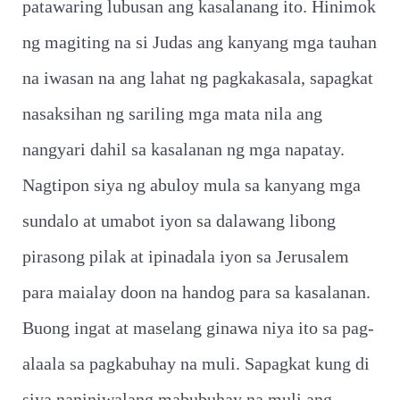
patawaring lubusan ang kasalanang ito. Hinimok
ng magiting na si Judas ang kanyang mga tauhan
na iwasan na ang lahat ng pagkakasala, sapagkat
nasaksihan ng sariling mga mata nila ang
nangyari dahil sa kasalanan ng mga napatay.
Nagtipon siya ng abuloy mula sa kanyang mga
sundalo at umabot iyon sa dalawang libong
pirasong pilak at ipinadala iyon sa Jerusalem
para maialay doon na handog para sa kasalanan.
Buong ingat at maselang ginawa niya ito sa pag-
alaala sa pagkabuhay na muli. Sapagkat kung di
siya naniniwalang mabubuhay na muli ang