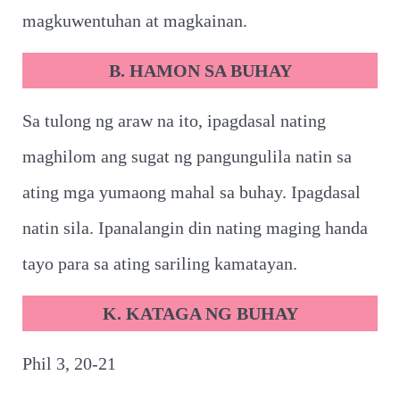
magkuwentuhan at magkainan.
B. HAMON SA BUHAY
Sa tulong ng araw na ito, ipagdasal nating
maghilom ang sugat ng pangungulila natin sa
ating mga yumaong mahal sa buhay. Ipagdasal
natin sila. Ipanalangin din nating maging handa
tayo para sa ating sariling kamatayan.
K. KATAGA NG BUHAY
Phil 3, 20-21