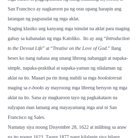
San Francisco ay nagkaroon pa ng oras upang harapin ang
larangan ng pagsusulat ng mga aklat.
Naging klasiko ang kanyang mga isinulat na aklat para maging
gabay sa kabanalan ng mga Katoliko.
Ito ay ang “
Introduction
to the Devout Life
” at “
Treatise on the Love of God
.” Ilang
beses ko nang nabasa ang unang librong nabanggit at napaka-
simple, napaka-praktikal at napaka-yaman ng nilalaman ng
aklat na ito. Maaari pa rin itong mabili sa mga
bookstores
at
maging sa
e-books
ay mayroong mga libreng bersyon ng mga
aklat na ito. Sana ay magkaroon tayo ng pagkakataon na
sulyapan man lamang ang mayayamang mga aral ni San
Francisco ng Sales.
Namatay siya noong Disyembre 28, 1622 at inilibing sa araw
na ito noong 1623. Taong 1877 nang kilalanin siya bilang