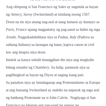
Ang obispong si San Francisco ng Sales ay nagmula sa bayan
ng
Annecy, Savoy
(Switzerland) at isinilang noong 1567.
Doon na rin siya unang nag-aral at nang lumaon ay dumayo sa
Paris, France
upang magpatuloy ng pag-aaral sa ilalim ng mga
Jesuits
. Nagpakadalubhasa siya sa
Padua, Italy
(Padova sa
salitang Italiano) sa larangan ng batas; kapwa canon at civil
law ang tinapos niya doon.
Inialok sa kanya subalit tinanggihan din niya ang tungkulin
bilang senador ng
Chambery
. Sa halip, pumasok siya sa
paglilingkod sa bayan ng Diyos at naging isang pari.
Sa panahon niya ay lumalaganap ang Protestantismo sa Europa
at ang bansang Switzerland ay mabilis na napasok ng mga aral
ng batikang Protestante na si John Calvin.
Nagtiyaga si San
Francisco na labanan ang pag-usad ng sangay ng