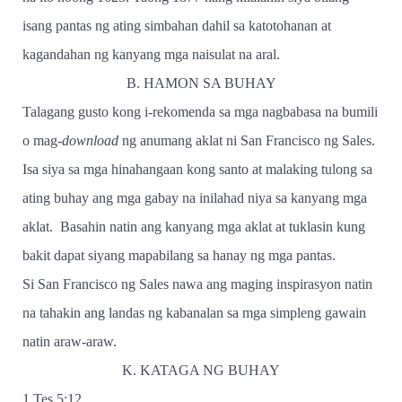
isang pantas ng ating simbahan dahil sa katotohanan at
kagandahan ng kanyang mga naisulat na aral.
B. HAMON SA BUHAY
Talagang gusto kong i-rekomenda sa mga nagbabasa na bumili
o mag-
download
ng anumang aklat ni San Francisco ng Sales.
Isa siya sa mga hinahangaan kong santo at malaking tulong sa
ating buhay ang mga gabay na inilahad niya sa kanyang mga
aklat.
Basahin natin ang kanyang mga aklat at tuklasin kung
bakit dapat siyang mapabilang sa hanay ng mga pantas.
Si San Francisco ng Sales nawa ang maging inspirasyon natin
na tahakin ang landas ng kabanalan sa mga simpleng gawain
natin araw-araw.
K. KATAGA NG BUHAY
1 Tes 5:12