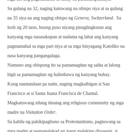
Sa gulang na 32, naging katuwang na obispo siya at sa gulang
na 35 siya na ang naging obispo ng
Geneva, Switzerland
.
Sa
loob ng 20 taon, buong puso niyang pinaglingkuran ang
kanyang mga nasasakupan at nadama ng lahat ang kanyang
pagmamahal sa mga pari niya at sa mga binyagang Katoliko na
nasa kanyang pangangalaga.
Namuno ang obispong ito sa pamamagitan ng salita at lalong
higit sa pamamagitan ng halimbawa ng kanyang buhay.
Kung natatandaan pa natin, naging magkaibigan si San
Francisco at si Santa Juana Francisca de Chantal.
Magkatuwang nilang itinatag ang religious community ng mga
madre na
Visitation Order
.
Sa kabila ng pakikipagbuno sa Protestantismo, pagtuwang sa
mga madre at pagpapalakad ng isang malaking diyosesis, si