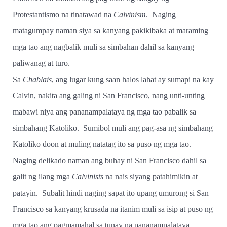
Protestantismo na tinatawad na
Calvinism
.
Naging
matagumpay naman siya sa kanyang pakikibaka at maraming
mga tao ang nagbalik muli sa simbahan dahil sa kanyang
paliwanag at turo.
Sa
Chablais
, ang lugar kung saan halos lahat ay sumapi na kay
Calvin, nakita ang galing ni San Francisco, nang unti-unting
mabawi niya ang pananampalataya ng mga tao pabalik sa
simbahang Katoliko.
Sumibol muli ang pag-asa ng simbahang
Katoliko doon at muling natatag ito sa puso ng mga tao.
Naging delikado naman ang buhay ni San Francisco dahil sa
galit ng ilang mga
Calvinists
na nais siyang patahimikin at
patayin.
Subalit hindi naging sapat ito upang umurong si San
Francisco sa kanyang krusada na itanim muli sa isip at puso ng
mga tao ang pagmamahal sa tunay na pananampalataya.