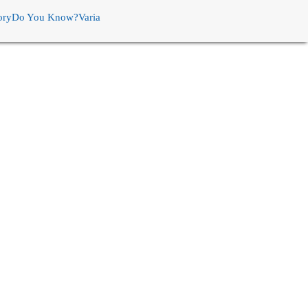
ory
Do You Know?
Varia