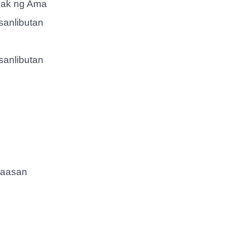
nak ng Ama
sanlibutan
sanlibutan
taasan