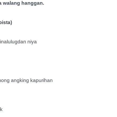
a walang hanggan.
ista)
inalulugdan niya
 mong angking kapurihan
ak