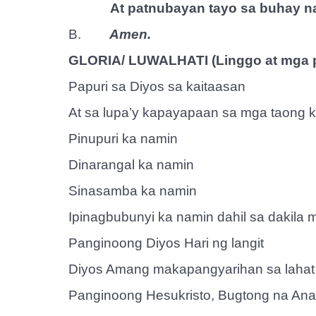
At patnubayan tayo sa buhay n
B.
Amen.
GLORIA/ LUWALHATI (Linggo at mga p
Papuri sa Diyos sa kaitaasan
At sa lupa’y kapayapaan sa mga taong k
Pinupuri ka namin
Dinarangal ka namin
Sinasamba ka namin
Ipinagbubunyi ka namin dahil sa dakila
Panginoong Diyos Hari ng langit
Diyos Amang makapangyarihan sa lahat
Panginoong Hesukristo, Bugtong na An