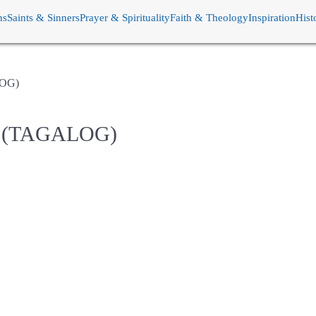
ns
Saints & Sinners
Prayer & Spirituality
Faith & Theology
Inspiration
Hist
LOG)
 (TAGALOG)