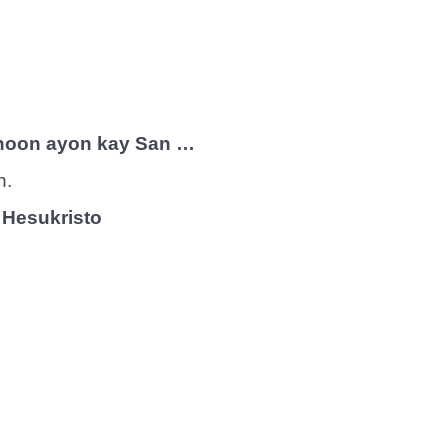
inoon ayon kay San …
n.
 Hesukristo