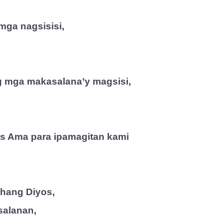
ga nagsisisi,
 mga makasalana’y magsisi,
os Ama para ipamagitan kami
hang Diyos,
salanan,