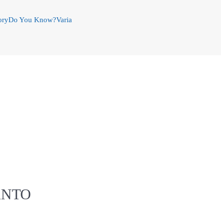
ory
Do You Know?
Varia
ANTO