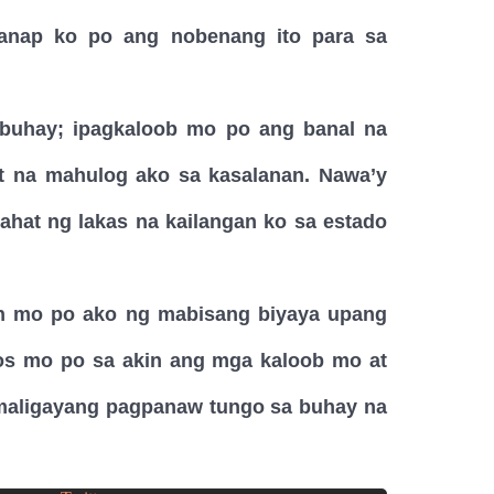
ganap ko po ang nobenang ito para sa
 buhay; ipagkaloob mo po ang banal na
lot na mahulog ako sa kasalanan. Nawa’y
ahat ng lakas na kailangan ko sa estado
an mo po ako ng mabisang biyaya upang
os mo po sa akin ang mga kaloob mo at
t maligayang pagpanaw tungo sa buhay na