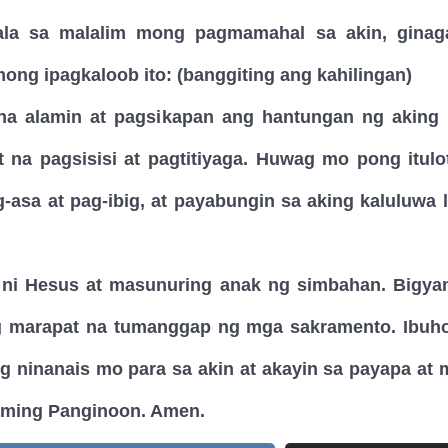
iwala sa malalim mong pagmamahal sa akin, gina
ong ipagkaloob ito: (banggiting ang kahilingan)
u na alamin at pagsikapan ang hantungan ng aking
t na pagsisisi at pagtitiyaga. Huwag mo pong itu
asa at pag-ibig, at payabungin sa aking kaluluwa l
ni Hesus at masunuring anak ng simbahan. Bigy
g marapat na tumanggap ng mga sakramento. Ibuh
g ninanais mo para sa akin at akayin sa payapa a
 aming Panginoon. Amen.