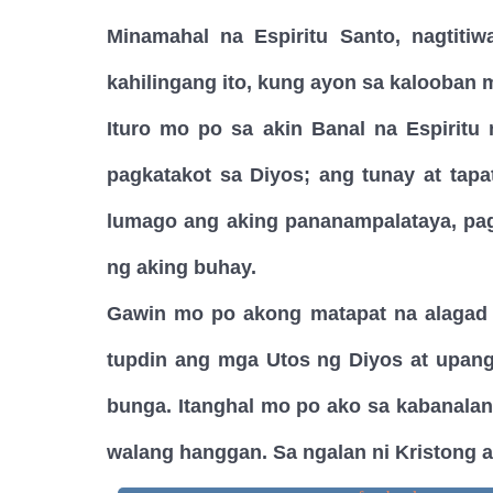
Minamahal na Espiritu Santo, nagtit
kahilingang ito, kung ayon sa kalooban m
Ituro mo po sa akin Banal na Espirit
pagkatakot sa Diyos; ang tunay at tapa
lumago ang aking pananampalataya, pag-
ng aking buhay.
Gawin mo po akong matapat na alagad 
tupdin ang mga Utos ng Diyos at upan
bunga. Itanghal mo po ako sa kabanalan
walang hanggan. Sa ngalan ni Kristong