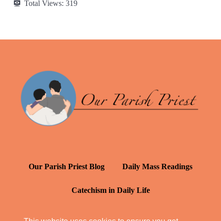
Total Views:
319
Our Parish Priest Blog
Daily Mass Readings
Catechism in Daily Life
Daily Inspiration: St. Francis de Sales