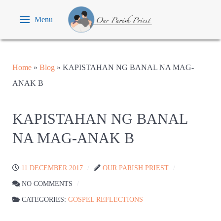
Menu
Home
»
Blog
»
KAPISTAHAN NG BANAL NA MAG-
ANAK B
KAPISTAHAN NG BANAL
NA MAG-ANAK B
11 DECEMBER 2017
OUR PARISH PRIEST
NO COMMENTS
CATEGORIES:
GOSPEL REFLECTIONS