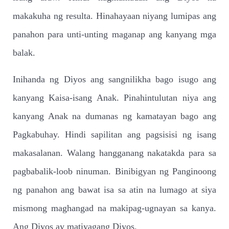
makakuha ng resulta. Hinahayaan niyang lumipas ang
panahon para unti-unting maganap ang kanyang mga
balak.
Inihanda ng Diyos ang sangnilikha bago isugo ang
kanyang Kaisa-isang Anak. Pinahintulutan niya ang
kanyang Anak na dumanas ng kamatayan bago ang
Pagkabuhay. Hindi sapilitan ang pagsisisi ng isang
makasalanan. Walang hangganang nakatakda para sa
pagbabalik-loob ninuman. Binibigyan ng Panginoong
ng panahon ang bawat isa sa atin na lumago at siya
mismong maghangad na makipag-ugnayan sa kanya.
Ang Diyos ay matiyagang Diyos.