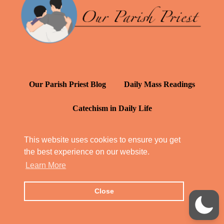
Our Parish Priest Blog
Daily Mass Readings
Catechism in Daily Life
Daily Inspiration: St. Francis de Sales
This website uses cookies to ensure you get
the best experience on our website.
YT: Tambuli ng Kagalakan
Learn More
Close
© Our Parish Priest 2022 - 2026
All Rights Reserved