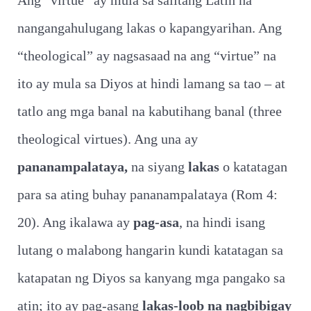
Ang “virtue” ay mula sa salitang Latin na
nangangahulugang lakas o kapangyarihan. Ang
“theological” ay nagsasaad na ang “virtue” na
ito ay mula sa Diyos at hindi lamang sa tao – at
tatlo ang mga banal na kabutihang banal (three
theological virtues). Ang una ay
pananampalataya,
na siyang
lakas
o katatagan
para sa ating buhay pananampalataya (Rom 4:
20). Ang ikalawa ay
pag-asa
, na hindi isang
lutang o malabong hangarin kundi katatagan sa
katapatan ng Diyos sa kanyang mga pangako sa
atin; ito ay pag-asang
lakas-loob na nagbibigay