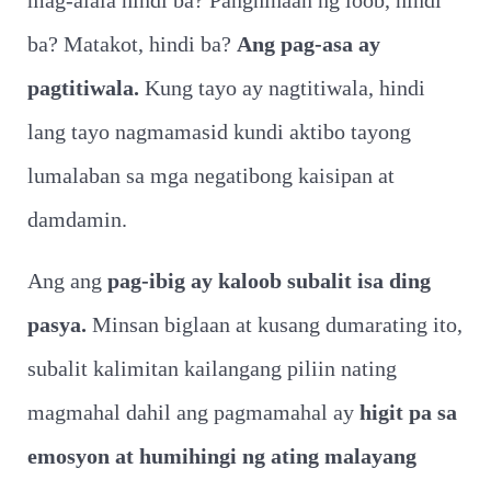
mag-alala hindi ba? Panghinaan ng loob, hindi
ba? Matakot, hindi ba?
Ang pag-asa ay
pagtitiwala.
Kung tayo ay nagtitiwala, hindi
lang tayo nagmamasid kundi aktibo tayong
lumalaban sa mga negatibong kaisipan at
damdamin.
Ang ang
pag-ibig ay kaloob subalit isa ding
pasya.
Minsan biglaan at kusang dumarating ito,
subalit kalimitan kailangang piliin nating
magmahal dahil ang pagmamahal ay
higit pa sa
emosyon at humihingi ng ating malayang