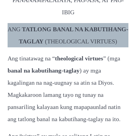
PANANAMPALATAYA, PAG-ASA, AT PAG-
IBIG
ANG
TATLONG BANAL NA KABUTIHANG-
TAGLAY
(THEOLOGICAL VIRTUES)
Ang tinatawag na “
theological virtues
” (mga
banal na kabutihang-taglay
) ay mga
kagalingan na nag-uugnay sa atin sa Diyos.
Magkakaroon lamang tayo ng tunay na
pansariling kalayaan kung mapapaunlad natin
ang tatlong banal na kabutihang-taglay na ito.