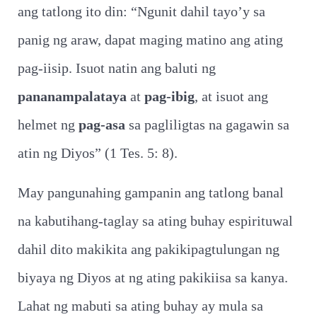
ang tatlong ito din: “Ngunit dahil tayo’y sa
panig ng araw, dapat maging matino ang ating
pag-iisip. Isuot natin ang baluti ng
pananampalataya
at
pag-ibig
, at isuot ang
helmet ng
pag-asa
sa pagliligtas na gagawin sa
atin ng Diyos” (1 Tes. 5: 8).
May pangunahing gampanin ang tatlong banal
na kabutihang-taglay sa ating buhay espirituwal
dahil dito makikita ang pakikipagtulungan ng
biyaya ng Diyos at ng ating pakikiisa sa kanya.
Lahat ng mabuti sa ating buhay ay mula sa