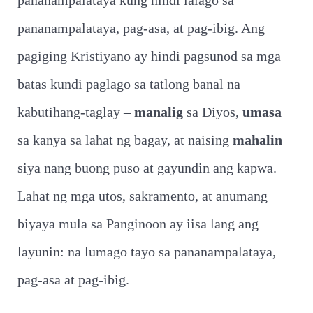
pananampalataya kung hindi lalago sa
pananampalataya, pag-asa, at pag-ibig. Ang
pagiging Kristiyano ay hindi pagsunod sa mga
batas kundi paglago sa tatlong banal na
kabutihang-taglay –
manalig
sa Diyos,
umasa
sa kanya sa lahat ng bagay, at naising
mahalin
siya nang buong puso at gayundin ang kapwa.
Lahat ng mga utos, sakramento, at anumang
biyaya mula sa Panginoon ay iisa lang ang
layunin: na lumago tayo sa pananampalataya,
pag-asa at pag-ibig.