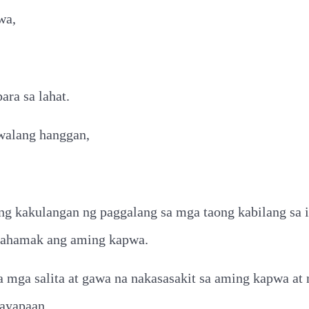
wa,
ara sa lahat.
walang hanggan,
 kakulangan ng paggalang sa mga taong kabilang sa i
pahamak ang aming kapwa.
a mga salita at gawa na nakasasakit sa aming kapwa at
payapaan.