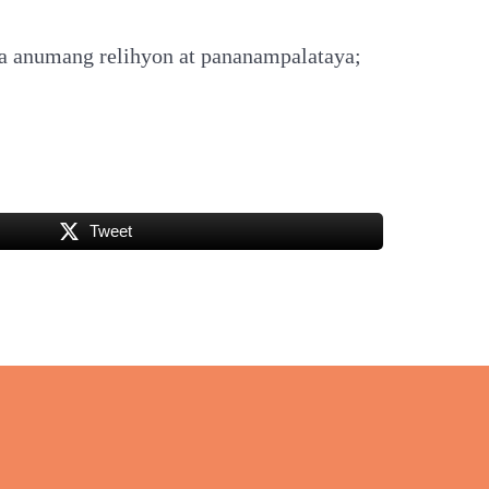
sa anumang relihyon at pananampalataya;
Tweet