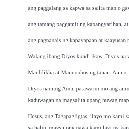
ang paggalang sa kapwa sa salita man o ga
ang tamang paggamit ng kapangyarihan, at
ang pagnanais ng kapayapaan at kaayusan p
Walang ibang Diyos kundi ikaw, Diyos na 
Manlilikha at Manunubos ng tanan. Amen.
Diyos naming Ama, patawarin mo ang aming
kaduwagan na magsalita upang huwag ma
Hesus, ang Tagapagligtas, ilayo mo kami s
sa halip, magsulong nawa kami lagi ng ka