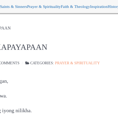
Saints & Sinners
Prayer & Spirituality
Faith & Theology
Inspiration
Histo
APAAN
KAPAYAPAAN
COMMENTS
CATEGORIES:
PRAYER & SPIRITUALITY
gan,
awa.
 iyong nilikha.