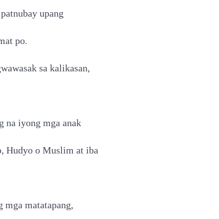
 patnubay upang
mat po.
wawasak sa kalikasan,
g na iyong mga anak
, Hudyo o Muslim at iba
ng mga matatapang,