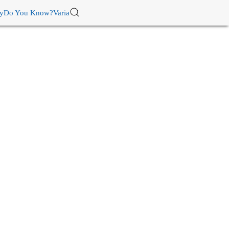
ry
Do You Know?
Varia