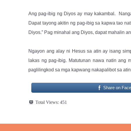
Ang pag-ibig ng Diyos ay may kakambal.
Nanga
Dapat tayong akitin ng pag-ibig sa kapwa tao nat
Diyos.” Pag minahal ang Diyos, dapat mahalin ang
Ngayon ang alay ni Hesus sa atin ay isang simp
lakas ng pag-ibig. Matutunan nawa natin ang 
paglilingkod sa mga kapwang nakapalibot sa atin
Share on Fac
Total Views:
451