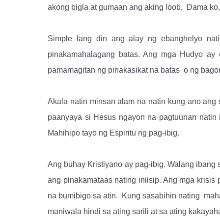
akong bigla at gumaan ang aking loob.
Dama ko, 
Simple lang din ang alay ng ebanghelyo nat
pinakamahalagang batas. Ang mga Hudyo ay ek
pamamagitan ng pinakasikat na batas
o ng bagon
Akala natin minsan alam na natin kung ano ang 
paanyaya si Hesus ngayon na pagtuunan natin i
Mahihipo tayo ng Espiritu ng pag-ibig.
Ang buhay Kristiyano ay pag-ibig. Walang ibang s
ang pinakamataas nating iniisip. Ang mga krisis
na bumibigo sa atin.
Kung sasabihin nating
maha
maniwala hindi sa ating sarili at sa ating kak