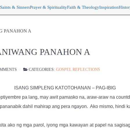
Saints & Sinners
Prayer & Spirituality
Faith & Theology
Inspiration
Histo
NG PANAHON A
RANIWANG PANAHON A
OMMENTS
CATEGORIES:
GOSPEL REFLECTIONS
ISANG SIMPLENG KATOTOHANAN – PAG-IBIG
ptiyembre pa lang, may awit pamasko na, araw-araw na countdo
 pananabik dahil mahirap ang pera ngayon.
Ako mismo, hindi k
ita ako ng mga parol, iyong mga kawayan at papel na sagisag