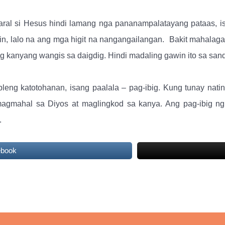
ral si Hesus hindi lamang nga pananampalatayang pataas, is
in, lalo na ang mga higit na nangangailangan.
Bakit mahalaga
 kanyang wangis sa daigdig. Hindi madaling gawin ito sa sanda
leng katotohanan, isang paalala – pag-ibig. Kung tunay nati
magmahal sa Diyos at maglingkod sa kanya. Ang pag-ibig n
.
ebook