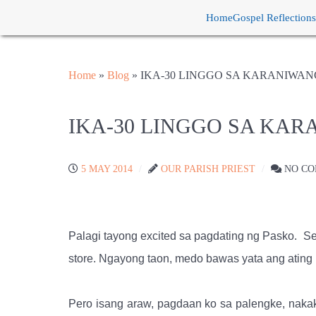
Home
Gospel Reflections
Home
»
Blog
»
IKA-30 LINGGO SA KARANIWA
IKA-30 LINGGO SA KA
5 MAY 2014
OUR PARISH PRIEST
NO C
Palagi tayong excited sa pagdating ng Pasko.
Se
store. Ngayong taon, medo bawas yata ang ating
Pero isang araw, pagdaan ko sa palengke, nakak