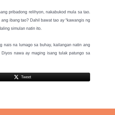
ang pribadong relihyon, nakabukod mula sa tao.
 ang ibang tao? Dahil bawat tao ay “kawangis ng
ling simulan natin ito.
ng nais na lumago sa buhay, kailangan natin ang
g Diyos nawa ay maging isang tulak patungo sa
Tweet