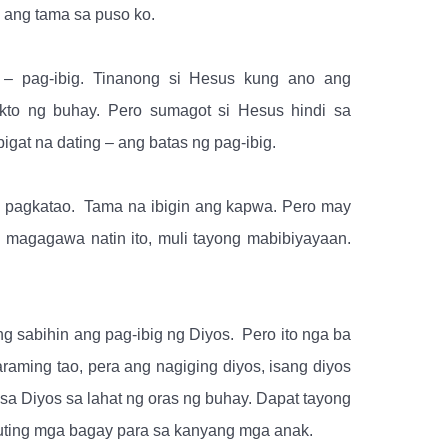
i ang tama sa puso ko.
 – pag-ibig. Tinanong si Hesus kung ano ang
kto ng buhay. Pero sumagot si Hesus hindi sa
igat na dating – ang batas ng pag-ibig.
 pagkatao.
Tama na ibigin ang kapwa. Pero may
 magagawa natin ito, muli tayong mabibiyayaan.
ng sabihin ang pag-ibig ng Diyos.
Pero ito nga ba
raming tao, pera ang nagiging diyos, isang diyos
sa Diyos sa lahat ng oras ng buhay. Dapat tayong
buting mga bagay para sa kanyang mga anak.