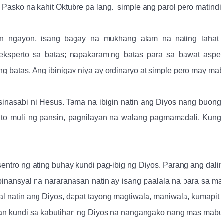
Pasko na kahit Oktubre pa lang.
simple ang parol pero matind
in ngayon, isang bagay na mukhang alam na nating lahat
sperto sa batas; napakaraming batas para sa bawat aspe
g batas. Ang ibinigay niya ay ordinaryo at simple pero may mab
sinasabi ni Hesus. Tama na ibigin natin ang Diyos nang buong
to muli ng pansin, pagnilayan na walang pagmamadali. Kung
entro ng ating buhay kundi pag-ibig ng Diyos. Parang ang dali
 pinansyal na nararanasan natin ay isang paalala na para sa ma
l natin ang Diyos, dapat tayong magtiwala, maniwala, kumapit 
ayahan kundi sa kabutihan ng Diyos na nangangako nang mas ma