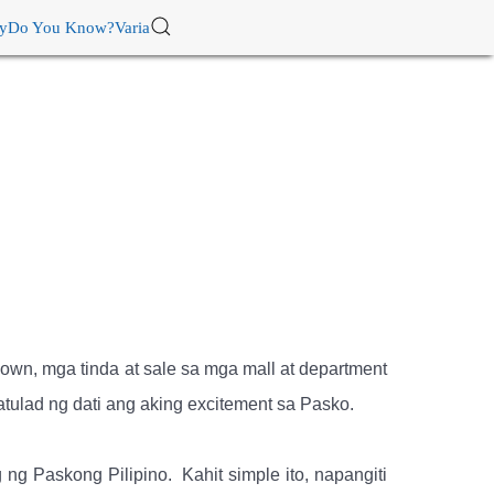
ry
Do You Know?
Varia
wn, mga tinda at sale sa mga mall at department
atulad ng dati ang aking excitement sa Pasko.
 ng Paskong Pilipino.
Kahit simple ito, napangiti