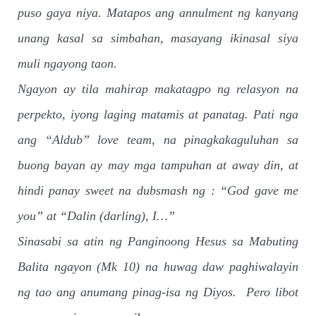
puso gaya niya. Matapos ang annulment ng kanyang
unang kasal sa simbahan, masayang ikinasal siya
muli ngayong taon.
Ngayon ay tila mahirap makatagpo ng relasyon na
perpekto, iyong laging matamis at panatag. Pati nga
ang “Aldub” love team, na pinagkakaguluhan sa
buong bayan ay may mga tampuhan at away din, at
hindi panay sweet na dubsmash ng : “God gave me
you” at “Dalin (darling), I…”
Sinasabi sa atin ng Panginoong Hesus sa Mabuting
Balita ngayon (Mk 10) na huwag daw paghiwalayin
ng tao ang anumang pinag-isa ng Diyos.
Pero libot