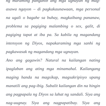
ng maraming panganib ang mga ugnayan ng mag-
asawa ngayon – di pagkakaunawaan, mga personal
na ugali o bagahe sa buhay, magkaibang pananaw,
problema sa pagiging malambing o sex, galit, di
pagiging tapat at iba pa. Sa kabila ng magandang
intensyon ng Diyos, napakaraming mga sanhi ng
pagkawasak ng magandang mga ugnayan.
Ano ang gagawin? Natural na kailangan nating
ipaglaban ang ating mga minamahal. Kailangang
maging handa na magsikap, magsakripisyo upang
manatili ang pag-ibig. Subalit kailangan din na hingin
ang pagpapala ng Diyos sa lahat ng sandali. Siya ang
nag-uugnay. Siya ang nagpapatibay. Siya ang