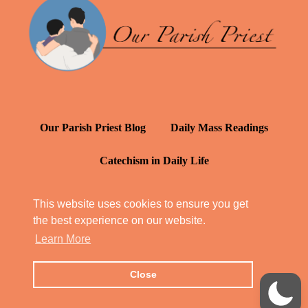
Our Parish Priest Blog
Daily Mass Readings
Catechism in Daily Life
Daily Inspiration: St. Francis de Sales
This website uses cookies to ensure you get
the best experience on our website.
YT: Tambuli ng Kagalakan
Learn More
Close
© Our Parish Priest 2022 - 2026
All Rights Reserved