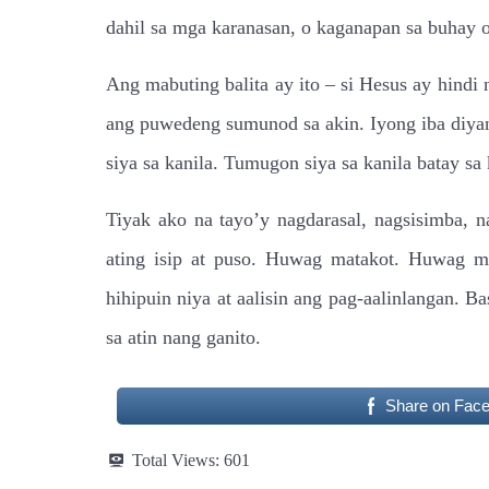
dahil sa mga karanasan, o kaganapan sa buhay o 
Ang mabuting balita ay ito – si Hesus ay hind
ang puwedeng sumunod sa akin. Iyong iba diya
siya sa kanila. Tumugon siya sa kanila batay sa
Tiyak ako na tayo’y nagdarasal, nagsisimba, 
ating isip at puso. Huwag matakot. Huwag m
hihipuin niya at aalisin ang pag-aalinlangan.
sa atin nang ganito.
Share on Fac
Total Views:
601