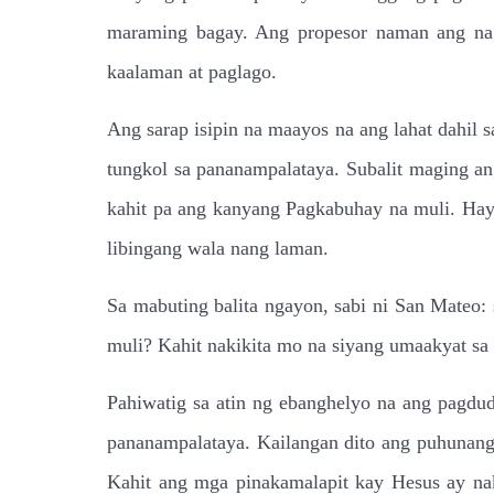
maraming bagay. Ang propesor naman ang nag
kaalaman at paglago.
Ang sarap isipin na maayos na ang lahat dahil 
tungkol sa pananampalataya. Subalit maging a
kahit pa ang kanyang Pagkabuhay na muli. Ha
libingang wala nang laman.
Sa mabuting balita ngayon, sabi ni San Mateo:
muli? Kahit nakikita mo na siyang umaakyat sa 
Pahiwatig sa atin ng ebanghelyo na ang pagdu
pananampalataya. Kailangan dito ang puhunang 
Kahit ang mga pinakamalapit kay Hesus ay na