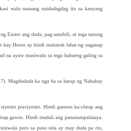
kasi wala namang naidadagdag ito sa kanyang
ng Easter ang duda, pag-aatubili, at mga tanong
t kay Hesus ay hindi malunok lahat ng naganap
ad na ayaw maniwala sa mga babaeng galing sa
9:17). Magdududa ka nga ba sa harap ng Nabuhay
siyento porsiyento. Hindi ganoon ka-cheap ang
hirap gawin. Hindi madali ang pananampalataya.
niwala pero sa puso nila ay may duda pa rin,