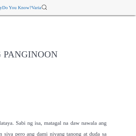
ry
Do You Know?
Varia
G PANGINOON
lataya. Sabi ng isa, matagal na daw nawala ang
n siya pero ang dami niyang tanong at duda sa