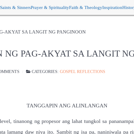
Saints & Sinners
Prayer & Spirituality
Faith & Theology
Inspiration
Histo
G-AKYAT SA LANGIT NG PANGINOON
 NG PAG-AKYAT SA LANGIT N
OMMENTS
CATEGORIES:
GOSPEL REFLECTIONS
TANGGAPIN ANG ALINLANGAN
-level, tinanong ng propesor ang lahat tungkol sa pananampa
a lamang daw niya ito. Sambit ng isa pa, naniniwala pa ri