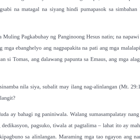
sabi na matagal na siyang hindi pumapasok sa simbahan 
sa Muling Pagkabuhay ng Panginoong Hesus natin; na napawi 
ng mga ebanghelyo ang nagpapakita na pati ang mga malalapi
yan si Tomas, ang dalawang papunta sa Emaus, ang mga alag
 sinamba nila siya, subalit may ilang nag-alinlangan (Mt. 2
langit?
duda ay bahagi ng paniniwala. Walang sumasampalatay nang 
dedikasyon, pagsuko, tiwala at pagtalima – lahat ito ay ma
kipagbuno sa alinlangan. Maraming mga tao ngayon ang nani