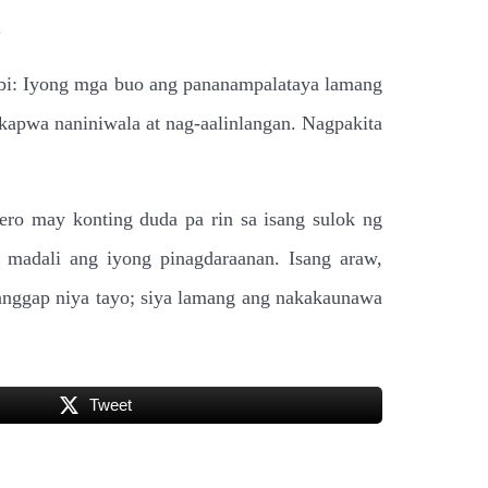
.
sabi: Iyong mga buo ang pananampalataya lamang
apwa naniniwala at nag-aalinlangan. Nagpakita
ero may konting duda pa rin sa isang sulok ng
madali ang iyong pinagdaraanan. Isang araw,
tanggap niya tayo; siya lamang ang nakakaunawa
Tweet