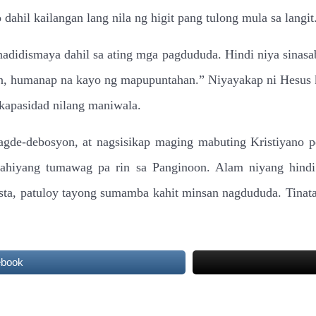
dahil kailangan lang nila ng higit pang tulong mula sa langit
i nadidismaya dahil sa ating mga pagdududa. Hindi niya sina
n, humanap na kayo ng mapupuntahan.” Niyayakap ni Hesus k
 kapasidad nilang maniwala.
nagde-debosyon, at nagsisikap maging mabuting Kristiyano p
ahiyang tumawag pa rin sa Panginoon. Alam niyang hindi 
 Basta, patuloy tayong sumamba kahit minsan nagdududa. Tina
ebook