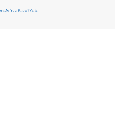
ory
Do You Know?
Varia