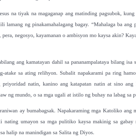
esus na tiyak na magaganap ang matinding pagsubok, kung h
mili lamang ng pinakamahalagang bagay. “Mahalaga ba ang 
ho, pera, negosyo, kayamanan o ambisyon mo kaysa akin? Kay
abilang ang kamatayan dahil sa pananampalataya bilang isa s
g-atake sa ating relihyon. Subalit napakarami pa ring hamo
 priyoridad natin, kanino ang katapatan natin at sino ang
ayaw ng mundo, o sa mga ugali at istilo ng buhay na labag sa 
o karaniwan ay bumabagsak. Napakaraming mga Katoliko ang 
ali nating umayon sa mga pulitiko kaysa makinig sa gabay 
sa halip na manindigan sa Salita ng Diyos.