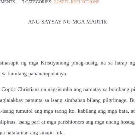
MMENTS
CATEGORIES:
GOSPEL REFLECTIONS
ANG SAYSAY NG MGA MARTIR
sinasapit ng mga Kristiyanong pinag-uusig, na sa harap ng
 sa kanilang pananampalataya.
 Coptic Christians na nagsisimba ang namatay sa bombang p
glalakbay papunta sa isang simbahan bilang pilgrimage. Buk
-isang tumutol ang mga taong ito, kabilang ang mga bata, at 
Pilipinas, isang pari at mga parishioners ang mga unang host
a nalalaman ang sinapit nila.