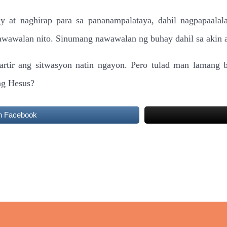
 at naghirap para sa pananampalataya, dahil nagpapaalala
wawalan nito. Sinumang nawawalan ng buhay dahil sa akin 
rtir ang sitwasyon natin ngayon. Pero tulad man lamang ba
ng Hesus?
n Facebook