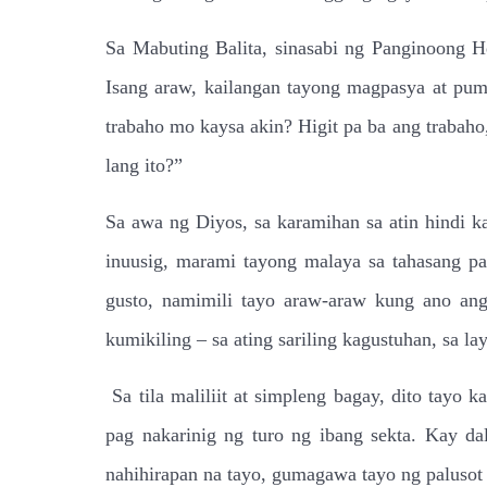
Sa Mabuting Balita, sinasabi ng Panginoong H
Isang araw, kailangan tayong magpasya at pu
trabaho mo kaysa akin? Higit pa ba ang traba
lang ito?”
Sa awa ng Diyos, sa karamihan sa atin hindi k
inuusig, marami tayong malaya sa tahasang pa
gusto, namimili tayo araw-araw kung ano ang
kumikiling – sa ating sariling kagustuhan, sa l
Sa tila maliliit at simpleng bagay, dito tay
pag nakarinig ng turo ng ibang sekta. Kay d
nahihirapan na tayo, gumagawa tayo ng palusot 