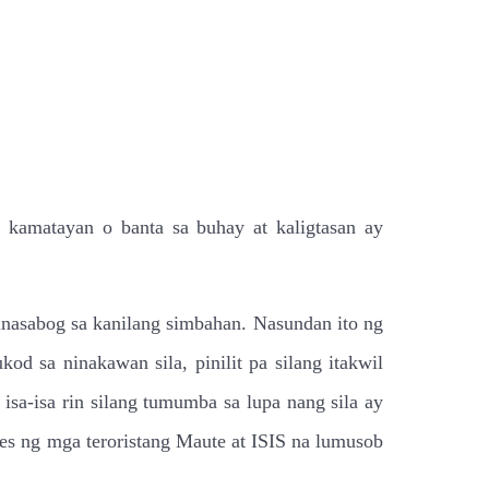
 kamatayan o banta sa buhay at kaligtasan ay
inasabog sa kanilang simbahan. Nasundan ito ng
od sa ninakawan sila, pinilit pa silang itakwil
isa-isa rin silang tumumba sa lupa nang sila ay
ages ng mga teroristang Maute at ISIS na lumusob