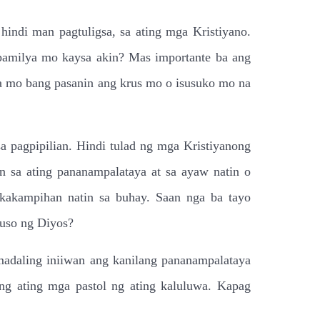
indi man pagtuligsa, sa ating mga Kristiyano.
pamilya mo kaysa akin? Mas importante ba ang
a mo bang pasanin ang krus mo o isusuko mo na
a pagpipilian. Hindi tulad ng mga Kristiyanong
n sa ating pananampalataya at sa ayaw natin o
 kakampihan natin sa buhay. Saan nga ba tayo
puso ng Diyos?
madaling iniiwan ang kanilang pananampalataya
ng ating mga pastol ng ating kaluluwa. Kapag