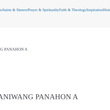
ns
Saints & Sinners
Prayer & Spirituality
Faith & Theology
Inspiration
Hist
NG PANAHON A
RANIWANG PANAHON A