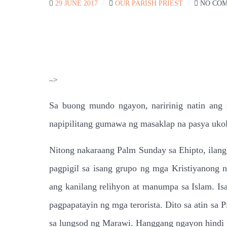
29 JUNE 2017
OUR PARISH PRIEST
NO CO
–>
Sa buong mundo ngayon, naririnig natin ang 
napipilitang gumawa ng masaklap na pasya ukol
Nitong nakaraang Palm Sunday sa Ehipto, ilang
pagpigil sa isang grupo ng mga Kristiyanong na
ang kanilang relihyon at manumpa sa Islam. Isa
pagpapatayin ng mga terorista. Dito sa atin sa 
sa lungsod ng Marawi. Hanggang ngayon hindi p