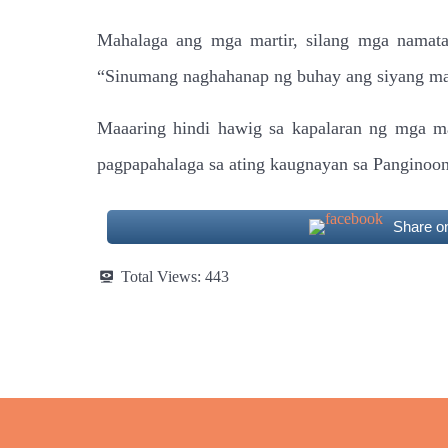
Mahalaga ang mga martir, silang mga namatay
“Sinumang naghahanap ng buhay ang siyang ma
Maaaring hindi hawig sa kapalaran ng mga ma
pagpapahalaga sa ating kaugnayan sa Panginoo
Share o
Total Views:
443