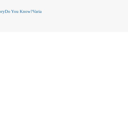
ory
Do You Know?
Varia