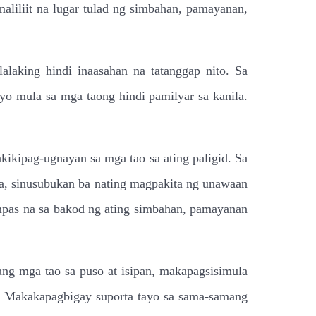
maliliit na lugar tulad ng simbahan, pamayanan,
laking hindi inaasahan na tatanggap nito. Sa
o mula sa mga taong hindi pamilyar sa kanila.
kikipag-ugnayan sa mga tao sa ating paligid. Sa
a, sinusubukan ba nating magpakita ng unawaan
ampas na sa bakod ng ating simbahan, pamayanan
ng mga tao sa puso at isipan, makapagsisimula
g. Makakapagbigay suporta tayo sa sama-samang