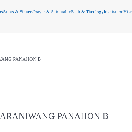
ns
Saints & Sinners
Prayer & Spirituality
Faith & Theology
Inspiration
Hist
IWANG PANAHON B
 KARANIWANG PANAHON B