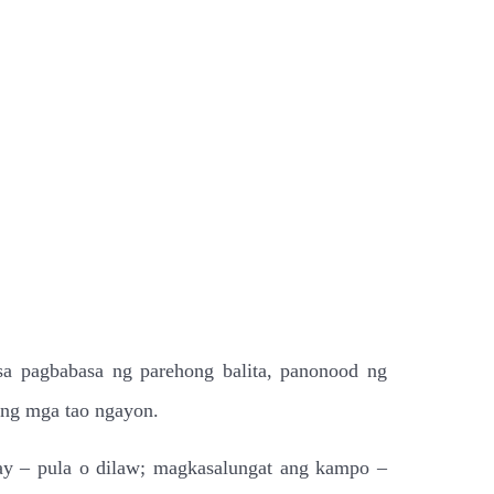
sa pagbabasa ng parehong balita, panonood ng
 ng mga tao ngayon.
ay – pula o dilaw; magkasalungat ang kampo –