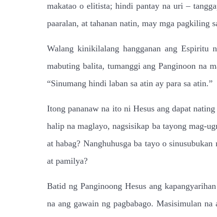
makatao o elitista; hindi pantay na uri – tang
paaralan, at tahanan natin, may mga pagkiling 
Walang kinikilalang hangganan ang Espiritu 
mabuting balita, tumanggi ang Panginoon na m
“Sinumang hindi laban sa atin ay para sa atin.”
Itong pananaw na ito ni Hesus ang dapat nating
halip na maglayo, nagsisikap ba tayong mag-u
at habag? Nanghuhusga ba tayo o sinusubukan n
at pamilya?
Batid ng Panginoong Hesus ang kapangyarihan 
na ang gawain ng pagbabago. Masisimulan na a