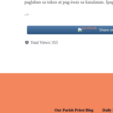
paglaban sa tukso at pag-iwas sa kasalanan. I
–>
Share o
Total Views:
355
Our Parish Priest Blog
Daily