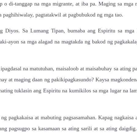
gap o di-tanggap na mga migrante, at iba pa. Maging sa mga 
sa paghihiwalay, pagtatakwil at pagbubukod ng mga tao.
ng Diyos. Sa Lumang Tipan, bumaba ang Espiritu sa mga la
aki-ayon sa mga alagad na magtakda ng bakod ng pagkakalay
 ipagdasal na matutuhan, maisaloob at maisabuhay sa ating pa
gnay at maging daan ng pakikipagkasundo? Kaysa magkonden
ating tuklasin ang Espiritu na kumikilos sa mga lugar na l
ng pagkakaisa at mabuting pagsasamahan. Kapag nagkaisa a
ng pagsugpo sa kasamaan sa ating sarili at sa ating daigdi