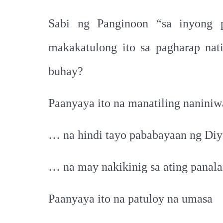
Sabi ng Panginoon “sa inyong p
makakatulong ito sa pagharap nat
buhay?
Paanyaya ito na manatiling naniniw
… na hindi tayo pababayaan ng Diy
… na may nakikinig sa ating panal
Paanyaya ito na patuloy na umasa