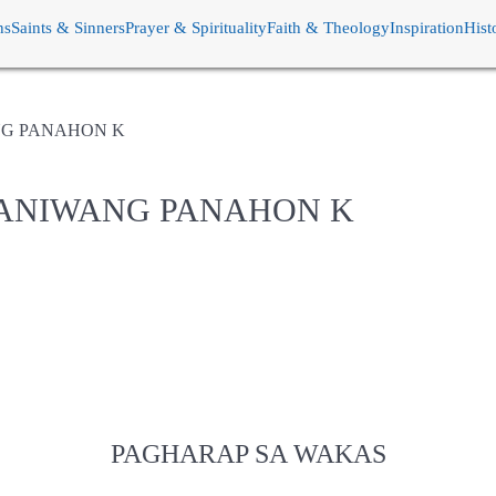
ns
Saints & Sinners
Prayer & Spirituality
Faith & Theology
Inspiration
Hist
NG PANAHON K
RANIWANG PANAHON K
PAGHARAP SA WAKAS