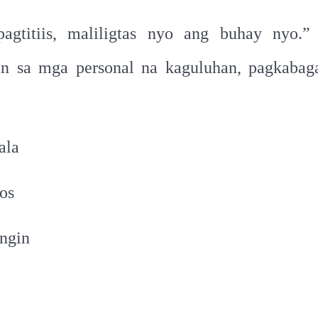
agtitiis, maliligtas nyo ang buhay nyo.
in sa mga personal na kaguluhan, pagkabag
ala
os
angin