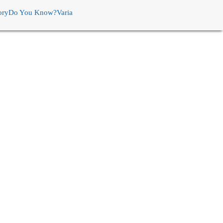
ory
Do You Know?
Varia