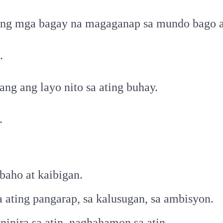
ang mga bagay na magaganap sa mundo bago 
…
ng ang layo nito sa ating buhay.
…
abaho at kaibigan.
 ating pangarap, sa kalusugan, sa ambisyon.
ninira sa atin, naghahamon sa atin,