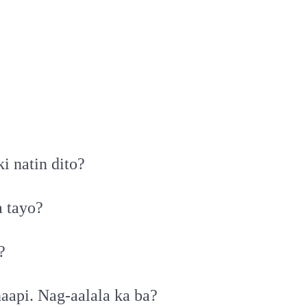
i natin dito?
a tayo?
?
aapi. Nag-aalala ka ba?