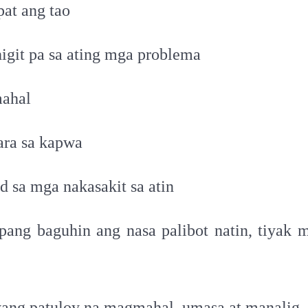
pat ang tao
git pa sa ating mga problema
mahal
ara sa kapwa
sa mga nakasakit sa atin
ng baguhin ang nasa palibot natin, tiyak
ang patuloy na magmahal, umasa at manalig.