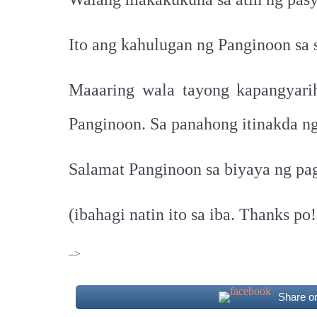
Ito ang kahulugan ng Panginoon sa sa
Maaaring wala tayong kapangyari
Panginoon. Sa panahong itinakda ng
Salamat Panginoon sa biyaya ng pagt
(ibahagi natin ito sa iba. Thanks po!
–>
Share o