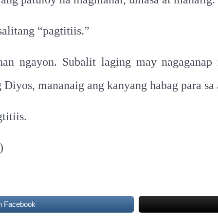
litang “pagtitiis.”
han ngayon. Subalit laging may nagaganap 
 Diyos, mananaig ang kanyang habag para sa 
itiis.
)
n Facebook