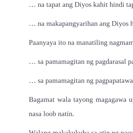
… na tapat ang Diyos kahit hindi ta
… na makapangyarihan ang Diyos hi
Paanyaya ito na manatiling nagma
… sa pamamagitan ng pagdarasal p
… sa pamamagitan ng pagpapatawad 
Bagamat wala tayong magagawa upa
nasa loob natin.
Walang makakukuha sa atin ng pasy