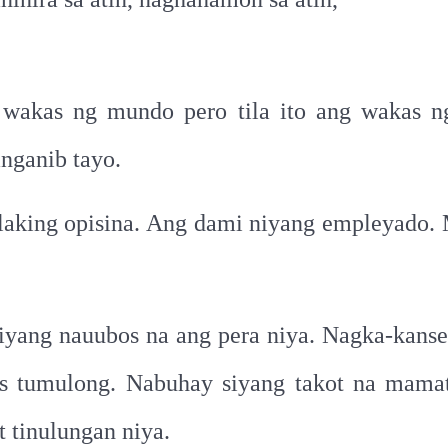
 wakas ng mundo pero tila ito ang wakas n
anganib tayo.
aking opisina. Ang dami niyang empleyado. M
niyang nauubos na ang pera niya. Nagka-kanse
s tumulong. Nabuhay siyang takot na mamata
 tinulungan niya.