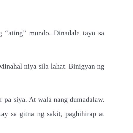
g “ating” mundo. Dinadala tayo sa
inahal niya sila lahat. Binigyan ng
r pa siya. At wala nang dumadalaw.
y sa gitna ng sakit, paghihirap at