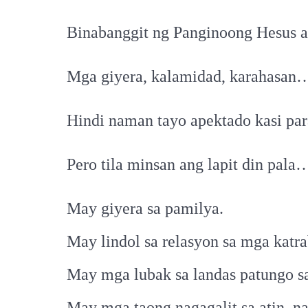
Binabanggit ng Panginoong Hesus 
Mga giyera, kalamidad, karahasan
Hindi naman tayo apektado kasi para
Pero tila minsan ang lapit din pala
May giyera sa pamilya.
May lindol sa relasyon sa mga katr
May mga lubak sa landas patungo sa
May mga taong nagagalit sa atin, na