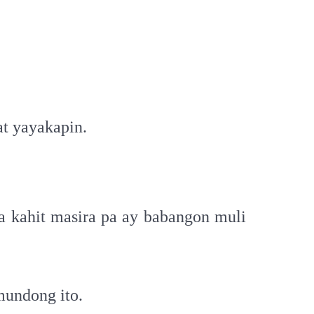
at yayakapin.
 kahit masira pa ay babangon muli
mundong ito.