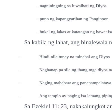
– nagniningning sa luwalhati ng Diyos
– puno ng kapangyarihan ng Panginoon
– bukal ng lakas at katatagan ng bawat is
Sa kabila ng lahat, ang binalewala 
–
Hindi nila tunay na minahal ang Diyos
–
Naghanap pa sila ng ibang mga diyos na
–
Naging mababaw ang pananampalataya 
–
Ang templo ay naging isa lamang pipin
Sa Ezekiel 11: 23, nakakalungkot a