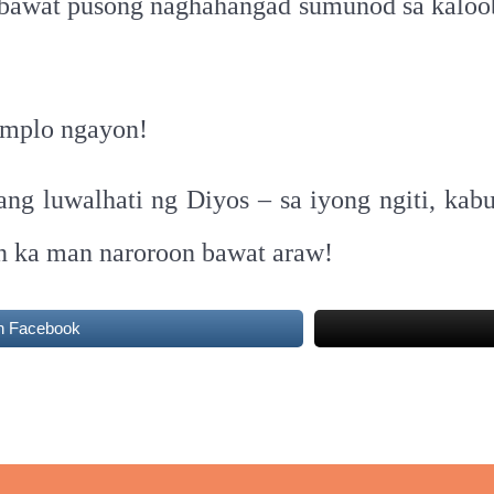
a bawat pusong naghahangad sumunod sa kaloo
emplo ngayon!
g luwalhati ng Diyos – sa iyong ngiti, kabut
an ka man naroroon bawat araw!
n Facebook