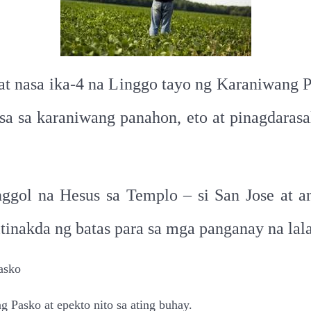
at nasa ika-4 na Linggo tayo ng Karaniwang 
sa sa karaniwang panahon, eto at pinagdarasa
nggol na Hesus sa Templo – si San Jose at a
tinakda ng batas para sa mga panganay na lala
asko
g Pasko at epekto nito sa ating buhay.