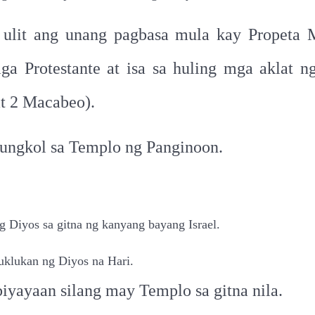
 ulit ang unang pagbasa mula kay Propeta Ma
 Protestante at isa sa huling mga aklat 
at 2 Macabeo).
tungkol sa Templo ng Panginoon.
g Diyos sa gitna ng kanyang bayang Israel.
uklukan ng Diyos na Hari.
biyayaan silang may Templo sa gitna nila.