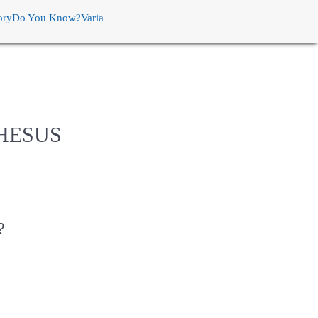
ory
Do You Know?
Varia
 HESUS
?