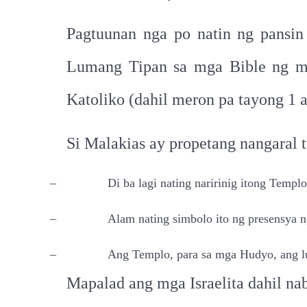
Pagtuunan nga po natin ng pansin
Lumang Tipan sa mga Bible ng mga
Katoliko (dahil meron pa tayong 1 
Si Malakias ay propetang nangaral 
–
Di ba lagi nating naririnig itong Templo
–
Alam nating simbolo ito ng presensya n
–
Ang Templo, para sa mga Hudyo, ang l
Mapalad ang mga Israelita dahil na