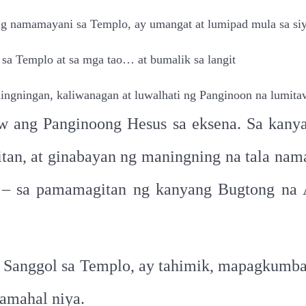
ng namamayani sa Templo, ay umangat at lumipad mula sa si
 sa Templo at sa mga tao… at bumalik sa langit
ngningan, kaliwanagan at luwalhati ng Panginoon na lumitaw 
w ang Panginoong Hesus sa eksena. Sa kanyan
itan, at ginabayan ng maningning na tala na
 – sa pamamagitan ng kanyang Bugtong na 
a Sanggol sa Templo, ay tahimik, mapagkumbab
namahal niya.