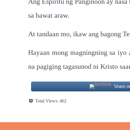
Ang Espiritu ng Panginoon ay nas
sa bawat araw.
At tandaan mo, ikaw ang bagong T
Hayaan mong magningning sa iyo an
na pagiging tagasunod ni Kristo sa
Share o
Total Views:
462