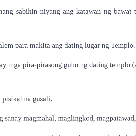
 nang sabihin niyang ang katawan ng bawat 
alem para makita ang dating lugar ng Templo.
y mga pira-pirasong guho ng dating templo (a
pisikal na gusali.
ang sanay magmahal, maglingkod, magpatawad,