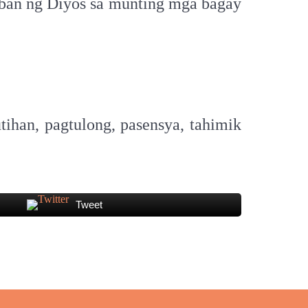
ban ng Diyos sa munting mga bagay
ihan, pagtulong, pasensya, tahimik
Tweet