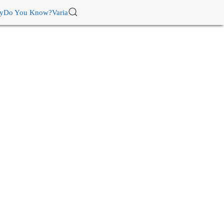
ry
Do You Know?
Varia