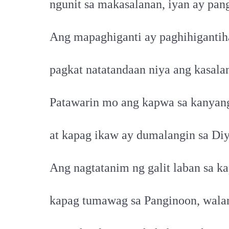
ngunit sa makasalanan, iyan ay pan
Ang mapaghiganti ay paghihigantih
pagkat natatandaan niya ang kasala
Patawarin mo ang kapwa sa kanyan
at kapag ikaw ay dumalangin sa Diy
Ang nagtatanim ng galit laban sa k
kapag tumawag sa Panginoon, wala