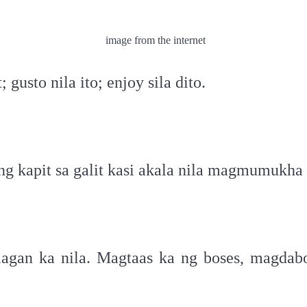
image from the internet
usto nila ito; enjoy sila dito.
g kapit sa galit kasi akala nila magmumukha
 Iilagan ka nila. Magtaas ka ng boses, magda