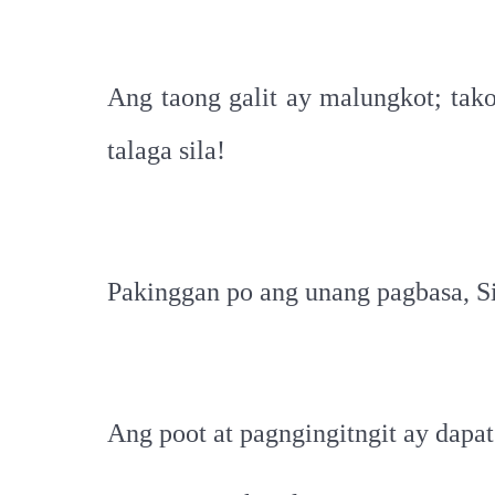
Ang taong galit ay malungkot; tak
talaga sila!
Pakinggan po ang unang pagbasa, Si
Ang poot at pagngingitngit ay dapa