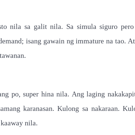
o nila sa galit nila. Sa simula siguro per
-demand; isang gawain ng immature na tao. At
atawanan.
ang po, super hina nila. Ang laging nakakapit
samang karanasan. Kulong sa nakaraan. Ku
 kaaway nila.