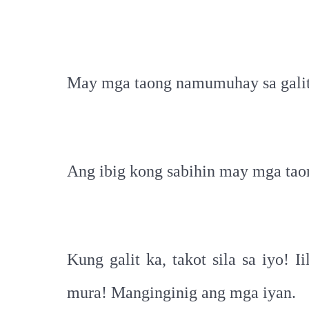
May mga taong namumuhay sa galit; g
Ang ibig kong sabihin may mga taon
Kung galit ka, takot sila sa iyo!
mura! Manginginig ang mga iyan.