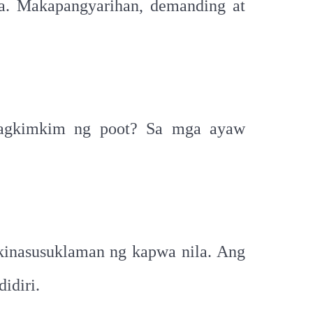
ba. Makapangyarihan, demanding at
 magkimkim ng poot? Sa mga ayaw
i kinasusuklaman ng kapwa nila. Ang
idiri.