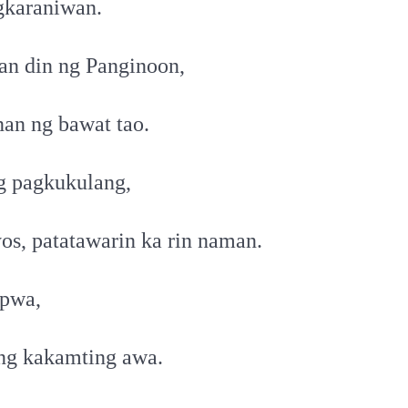
gkaraniwan.
an din ng Panginoon,
nan ng bawat tao.
g pagkukulang,
os, patatawarin ka rin naman.
apwa,
ng kakamting awa.