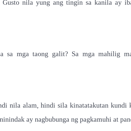
 Gusto nila yung ang tingin sa kanila ay i
 iba sa mga taong galit? Sa mga mahilig
indi nila alam, hindi sila kinatatakutan kund
paninindak ay nagbubunga ng pagkamuhi at pand