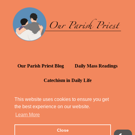
Our Parish Priest Blog
Daily Mass Readings
Catechism in Daily Life
Daily Inspiration: St. Francis de Sales
This website uses cookies to ensure you get
the best experience on our website.
YT: Tambuli ng Kagalakan
Learn More
Close
© Our Parish Priest 2022 - 2026