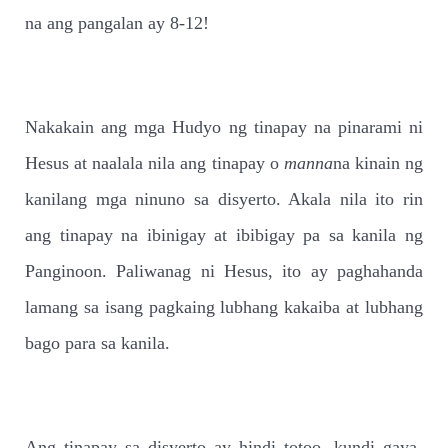
na ang pangalan ay 8-12!
Nakakain ang mga Hudyo ng tinapay na pinarami ni
Hesus at naalala nila ang tinapay o
manna
na kinain ng
kanilang mga ninuno sa disyerto. Akala nila ito rin
ang tinapay na ibinigay at ibibigay pa sa kanila ng
Panginoon. Paliwanag ni Hesus, ito ay paghahanda
lamang sa isang pagkaing lubhang kakaiba at lubhang
bago para sa kanila.
Ang tinapay sa disyerto ay hindi totoo, kundi gaya-