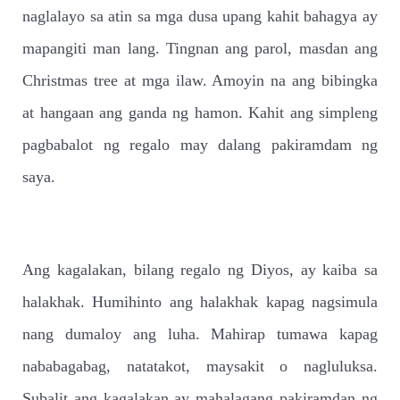
naglalayo sa atin sa mga dusa upang kahit bahagya ay
mapangiti man lang. Tingnan ang parol, masdan ang
Christmas tree at mga ilaw. Amoyin na ang bibingka
at hangaan ang ganda ng hamon. Kahit ang simpleng
pagbabalot ng regalo may dalang pakiramdam ng
saya.
Ang kagalakan, bilang regalo ng Diyos, ay kaiba sa
halakhak. Humihinto ang halakhak kapag nagsimula
nang dumaloy ang luha. Mahirap tumawa kapag
nababagabag, natatakot, maysakit o nagluluksa.
Subalit ang kagalakan ay mahalagang pakiramdan ng