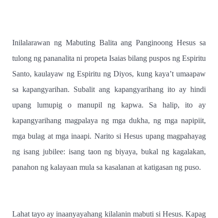
Inilalarawan ng Mabuting Balita ang Panginoong Hesus sa
tulong ng pananalita ni propeta Isaias bilang puspos ng Espiritu
Santo, kaulayaw ng Espiritu ng Diyos, kung kaya’t umaapaw
sa kapangyarihan. Subalit ang kapangyarihang ito ay hindi
upang lumupig o manupil ng kapwa. Sa halip, ito ay
kapangyarihang magpalaya ng mga dukha, ng mga napipiit,
mga bulag at mga inaapi. Narito si Hesus upang magpahayag
ng isang jubilee: isang taon ng biyaya, bukal ng kagalakan,
panahon ng kalayaan mula sa kasalanan at katigasan ng puso.
Lahat tayo ay inaanyayahang kilalanin mabuti si Hesus. Kapag