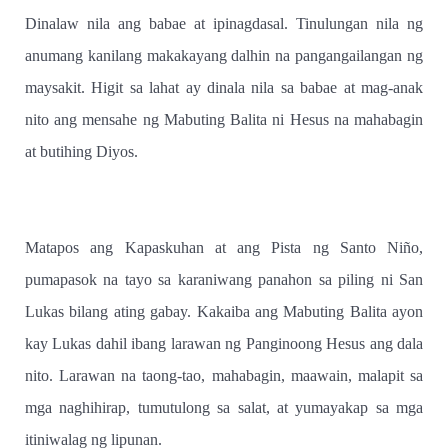
Dinalaw nila ang babae at ipinagdasal. Tinulungan nila ng
anumang kanilang makakayang dalhin na pangangailangan ng
maysakit. Higit sa lahat ay dinala nila sa babae at mag-anak
nito ang mensahe ng Mabuting Balita ni Hesus na mahabagin
at butihing Diyos.
Matapos ang Kapaskuhan at ang Pista ng Santo Niño,
pumapasok na tayo sa karaniwang panahon sa piling ni San
Lukas bilang ating gabay. Kakaiba ang Mabuting Balita ayon
kay Lukas dahil ibang larawan ng Panginoong Hesus ang dala
nito. Larawan na taong-tao, mahabagin, maawain, malapit sa
mga naghihirap, tumutulong sa salat, at yumayakap sa mga
itiniwalag ng lipunan.