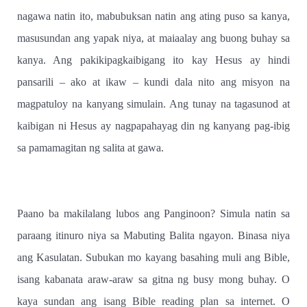
nagawa natin ito, mabubuksan natin ang ating puso sa kanya,
masusundan ang yapak niya, at maiaalay ang buong buhay sa
kanya. Ang pakikipagkaibigang ito kay Hesus ay hindi
pansarili – ako at ikaw – kundi dala nito ang misyon na
magpatuloy na kanyang simulain. Ang tunay na tagasunod at
kaibigan ni Hesus ay nagpapahayag din ng kanyang pag-ibig
sa pamamagitan ng salita at gawa.
Paano ba makilalang lubos ang Panginoon? Simula natin sa
paraang itinuro niya sa Mabuting Balita ngayon. Binasa niya
ang Kasulatan. Subukan mo kayang basahing muli ang Bible,
isang kabanata araw-araw sa gitna ng busy mong buhay. O
kaya sundan ang isang Bible reading plan sa internet. O