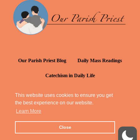
Our Parish Priest Blog
Daily Mass Readings
Catechism in Daily Life
Daily Inspiration: St. Francis de Sales
This website uses cookies to ensure you get
the best experience on our website.
YT: Tambuli ng Kagalakan
Learn More
Close
© Our Parish Priest 2022 - 2026
All Rights Reserved