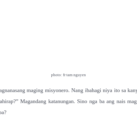
photo: fr tam nguyen
agnanasang maging misyonero. Nang ibahagi niya ito sa kanya
mahirap?” Magandang katanungan. Sino nga ba ang nais mag
ba?