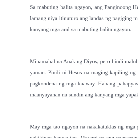
Sa mabuting balita ngayon, ang Panginoong Hes
lamang niya itinuturo ang landas ng pagiging 
kanyang mga aral sa mabuting balita ngayon.
Minamahal na Anak ng Diyos, pero hindi maluho.
yaman. Pinili ni Hesus na maging kapiling ng 
pagkondena ng mga kaaway. Habang pahapyaw n
inaanyayahan na sundin ang kanyang mga yapa
May mga tao ngayon na nakakatuklas ng mga gin
pakikipag-kapwa tao. Marami na ang nagsasab