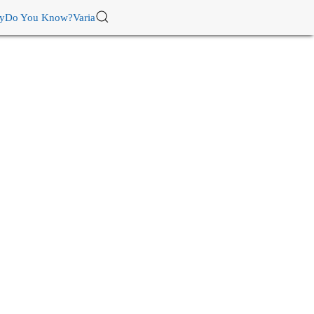
ry
Do You Know?
Varia