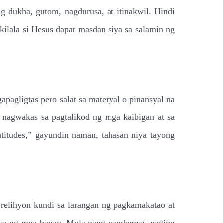
g dukha, gutom, nagdurusa, at itinakwil. Hindi
ilala si Hesus dapat masdan siya sa salamin ng
pagligtas pero salat sa materyal o pinansyal na
y nagwakas sa pagtalikod ng mga kaibigan at sa
itudes,” gayundin naman, tahasan niya tayong
 relihyon kundi sa larangan ng pagkamakatao at
aya ng mga bagay. Mula nang pandemya, naging