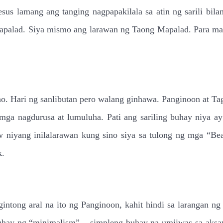
us lamang ang tanging nagpapakilala sa atin ng sarili bilan
mapalad. Siya mismo ang larawan ng Taong Mapalad. Para mak
 Hari ng sanlibutan pero walang ginhawa. Panginoon at Taga
mga nagdurusa at lumuluha. Pati ang sariling buhay niya a
iyang inilalarawan kung sino siya sa tulong ng mga “Beat
k.
tong aral na ito ng Panginoon, kahit hindi sa larangan ng
uhay ng “minimalism” – simpleng buhay na umiiwas sa aks