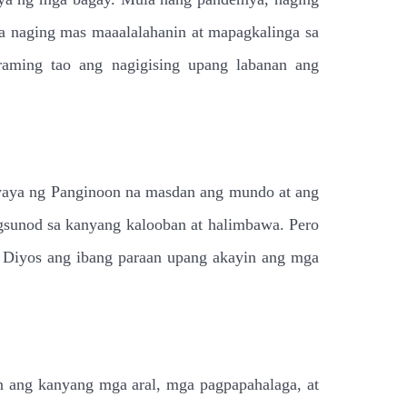
ga naging mas maaalalahanin at mapagkalinga sa
aming tao ang nagigising upang labanan ang
aanyaya ng Panginoon na masdan ang mundo at ang
gsunod sa kanyang kalooban at halimbawa. Pero
ng Diyos ang ibang paraan upang akayin ang mga
 ang kanyang mga aral, mga pagpapahalaga, at