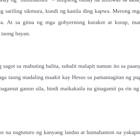
ng sariling sikmura, kundi ng kanila ding kapwa. Merong m
a. At sa gitna ng mga gobyernong kurakot at korap, mar
 taong bayan.
g sagot sa mabuting balita, subalit malapit naman ito sa p
y mga taong madaling maakit kay Hesus sa pamamagitan ng pa
bagamat ganun sila, hindi maikakaila na ginagamit pa rin 
us na nagtuturo ng kanyang landas at humahamon na yakapin