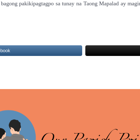
agong pakikipagtagpo sa tunay na Taong Mapalad ay maging 
ebook