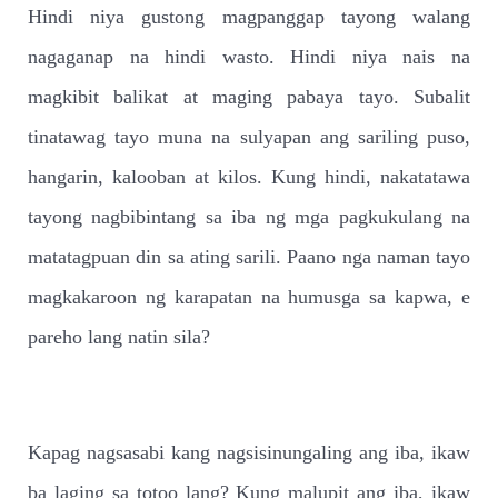
Hindi niya gustong magpanggap tayong walang
nagaganap na hindi wasto. Hindi niya nais na
magkibit balikat at maging pabaya tayo. Subalit
tinatawag tayo muna na sulyapan ang sariling puso,
hangarin, kalooban at kilos. Kung hindi, nakatatawa
tayong nagbibintang sa iba ng mga pagkukulang na
matatagpuan din sa ating sarili. Paano nga naman tayo
magkakaroon ng karapatan na humusga sa kapwa, e
pareho lang natin sila?
Kapag nagsasabi kang nagsisinungaling ang iba, ikaw
ba laging sa totoo lang? Kung malupit ang iba, ikaw