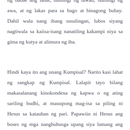
ng babae ang lahat, humingi ng tawad, humingi ng
awa, at ng lakas para sa bago at binagong buhay.
Dahil wala nang ibang susulingan, lubos siyang
nagtiwala sa kaiisa-isang nanatiling kakampi niya sa
gitna ng kutya at alimura ng iba.
Hindi kaya ito ang unang Kumpisal? Narito kasi lahat
ng sangkap ng Kumpisal. Lalapit tayo bilang
makasalanang kinokondena ng kapwa o ng ating
sariling budhi, at mauupong mag-isa sa piling ni
Hesus sa katauhan ng pari. Papawiin ni Hesus ang
boses ng mga nanghuhusga upang siya lamang ang