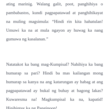
ating marinig. Walang galit, poot, panghihiya o
pambabastos, kundi pagpapatawad at panghihikayat
na muling magsimula: “Hindi rin kita hahatulan!
Umuwi ka na at mula ngayon ay huwag ka nang
gumawa ng kasalanan.”
Natatakot ka bang mag-Kumpisal? Nahihiya ka bang
humarap sa pari? Hindi ba mas kailangan mong
humarap sa kanya na ang katarungan ay habag at ang
pagpapatawad ay bukal ng buhay at bagong lakas?
Kuwaresma na! Magkumpisal ka na, kapatid!
Hinihintay ka ng Panginoon!