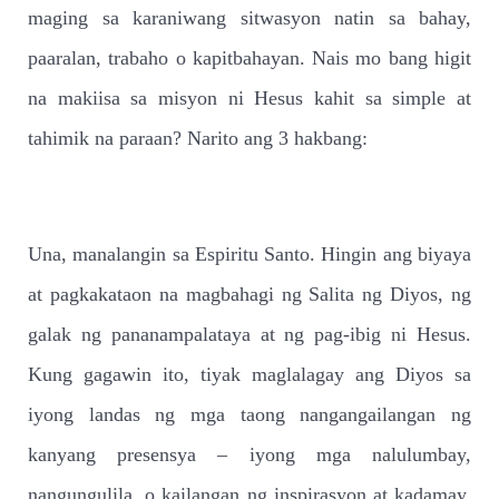
maging sa karaniwang sitwasyon natin sa bahay,
paaralan, trabaho o kapitbahayan. Nais mo bang higit
na makiisa sa misyon ni Hesus kahit sa simple at
tahimik na paraan? Narito ang 3 hakbang:
Una, manalangin sa Espiritu Santo. Hingin ang biyaya
at pagkakataon na magbahagi ng Salita ng Diyos, ng
galak ng pananampalataya at ng pag-ibig ni Hesus.
Kung gagawin ito, tiyak maglalagay ang Diyos sa
iyong landas ng mga taong nangangailangan ng
kanyang presensya – iyong mga nalulumbay,
nangungulila, o kailangan ng inspirasyon at kadamay.