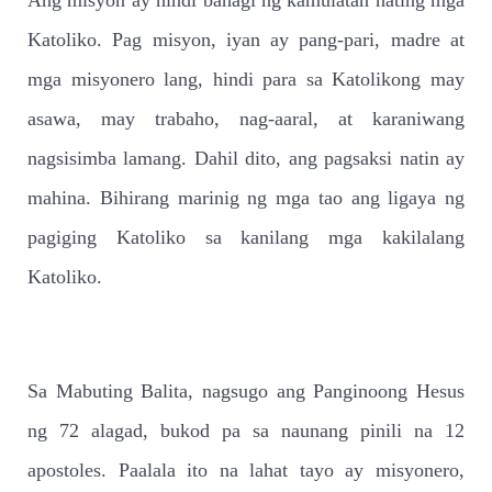
Ang misyon ay hindi bahagi ng kamulatan nating mga
Katoliko. Pag misyon, iyan ay pang-pari, madre at
mga misyonero lang, hindi para sa Katolikong may
asawa, may trabaho, nag-aaral, at karaniwang
nagsisimba lamang. Dahil dito, ang pagsaksi natin ay
mahina. Bihirang marinig ng mga tao ang ligaya ng
pagiging Katoliko sa kanilang mga kakilalang
Katoliko.
Sa Mabuting Balita, nagsugo ang Panginoong Hesus
ng 72 alagad, bukod pa sa naunang pinili na 12
apostoles. Paalala ito na lahat tayo ay misyonero,