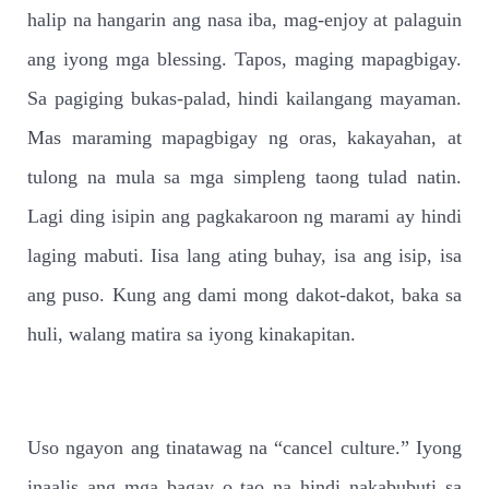
halip na hangarin ang nasa iba, mag-enjoy at palaguin
ang iyong mga blessing. Tapos, maging mapagbigay.
Sa pagiging bukas-palad, hindi kailangang mayaman.
Mas maraming mapagbigay ng oras, kakayahan, at
tulong na mula sa mga simpleng taong tulad natin.
Lagi ding isipin ang pagkakaroon ng marami ay hindi
laging mabuti. Iisa lang ating buhay, isa ang isip, isa
ang puso. Kung ang dami mong dakot-dakot, baka sa
huli, walang matira sa iyong kinakapitan.
Uso ngayon ang tinatawag na “cancel culture.” Iyong
inaalis ang mga bagay o tao na hindi nakabubuti sa