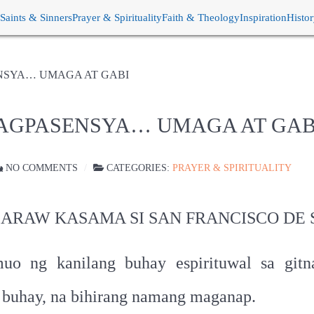
Saints & Sinners
Prayer & Spirituality
Faith & Theology
Inspiration
Histo
PASENSYA… UMAGA AT GABI
 6: MAGPASENSYA… UMAGA AT GAB
NO COMMENTS
CATEGORIES:
PRAYER & SPIRITUALITY
ARAW KASAMA SI SAN FRANCISCO DE 
o ng kanilang buhay espirituwal sa gitn
g buhay, na bihirang namang maganap.