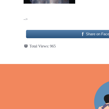
–>
Share on Fac
Total Views:
965