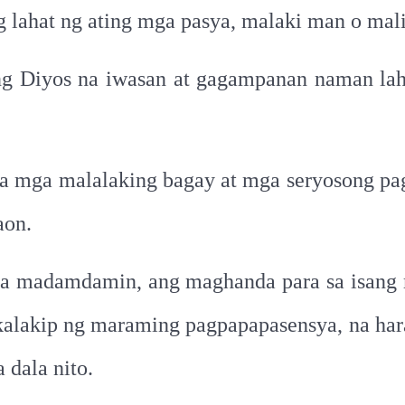
 lahat ng ating mga pasya, malaki man o mali
g Diyos na iwasan at gagampanan naman laha
sa mga malalaking bagay at mga seryosong pag
aon.
na madamdamin, ang maghanda para sa isang 
kalakip ng maraming pagpapapasensya, na har
dala nito.