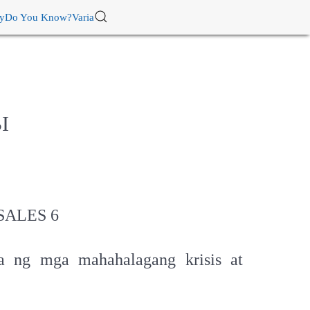
ry
Do You Know?
Varia
I
SALES 6
a ng mga mahahalagang krisis at