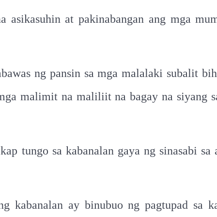
na asikasuhin at pakinabangan ang mga mumu
was ng pansin sa mga malalaki subalit bihir
 mga malimit na maliliit na bagay na siyang 
kap tungo sa kabanalan gaya ng sinasabi sa 
ang kabanalan ay binubuo ng pagtupad sa 