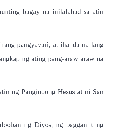
nting bagay na inilalahad sa atin
ang pangyayari, at ihanda na lang
sangkap ng ating pang-araw araw na
atin ng Panginoong Hesus at ni San
kalooban ng Diyos, ng paggamit ng